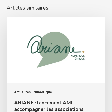
Articles similaires
ARIANE
:
lancement
AMI
accompagner
les
associations
Actualités
Numérique
ARIANE : lancement AMI
accompagner les associations