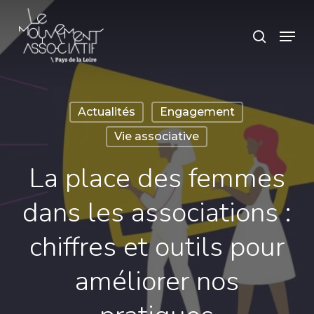
Skip
Panneau de gestion des cookies
Menu
search
to
main
content
Actualités
Engagement
Vie associative
La place des femmes
dans les associations :
chiffres et outils pour
améliorer nos