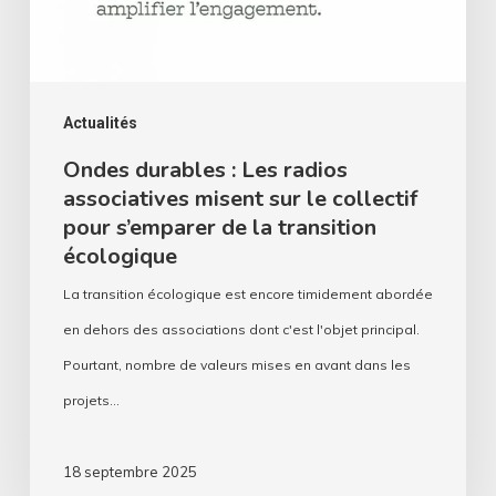
misent
sur
le
collectif
Actualités
pour
Ondes durables : Les radios
associatives misent sur le collectif
s’emparer
pour s’emparer de la transition
de
écologique
la
La transition écologique est encore timidement abordée
transition
en dehors des associations dont c'est l'objet principal.
écologique
Pourtant, nombre de valeurs mises en avant dans les
projets…
18 septembre 2025