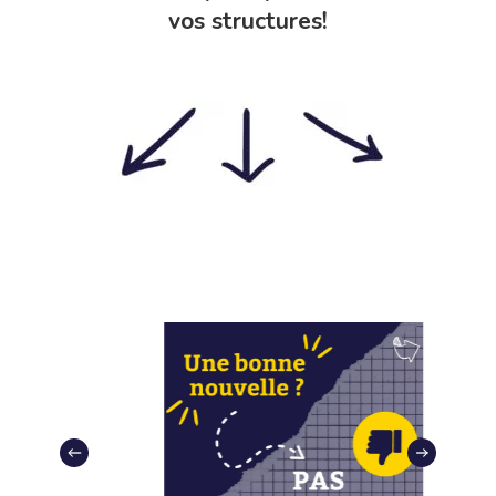
vos structures!
Slide
2
of
4