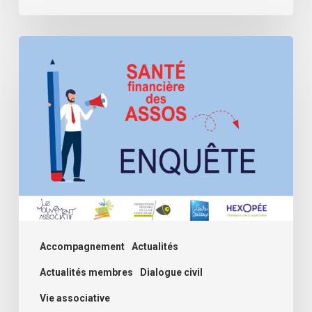
Assos,
comment
se
passe
cette
rentrée
?
Deuxième
volet
de
Accompagnement
Actualités
l’enquête
Actualités membres
Dialogue civil
santé
Vie associative