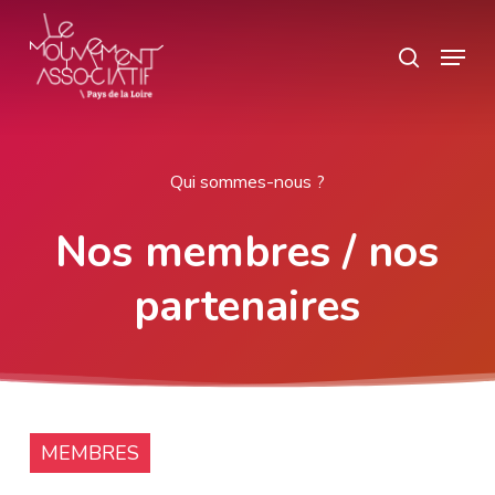
Skip
Panneau de gestion des cookies
Menu
search
to
main
content
Qui sommes-nous ?
Nos membres / nos
partenaires
MEMBRES