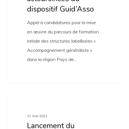
dispositif Guid’Asso
Appel à candidatures pour la mise
en œuvre du parcours de formation
initiale des structures labellisées «
Accompagnement généraliste »
dans la région Pays de…
Lancement
Actualités
du
recensement
27 mai 2022
Guid’Asso
Lancement du