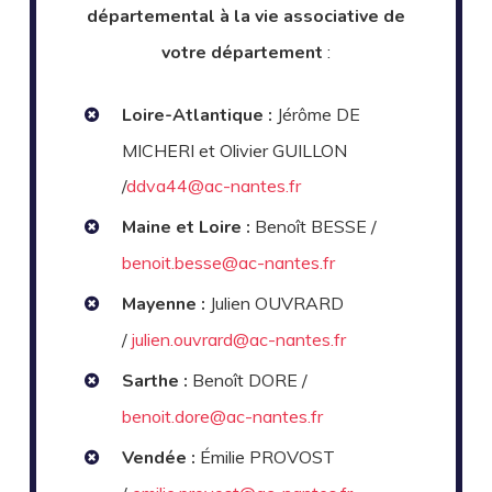
départemental à la vie associative de
votre département
:
Loire-Atlantique :
Jérôme DE
MICHERI
et
Olivier GUILLON
/
ddva44@ac-nantes.fr
Maine et Loire :
Benoît
BESSE /
benoit.besse@ac-nantes.fr
Mayenne :
Julien
OUVRARD
/
julien.ouvrard@ac-nantes.fr
Sarthe :
Benoît DORE /
benoit.dore@ac-nantes.fr
Vendée :
Émilie
PROVOST