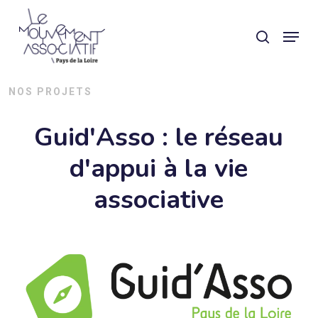
Skip
Panneau de gestion des cookies
Menu
search
to
main
content
NOS PROJETS
Guid'Asso : le réseau
d'appui à la vie
associative