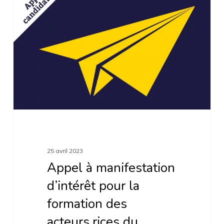
à
manifestation
d’intérêt
pour
la
formation
des
acteurs.rices
du
dispositif
25 avril 2023
Guid’Asso
Appel à manifestation
d’intérêt pour la
formation des
acteurs.rices du