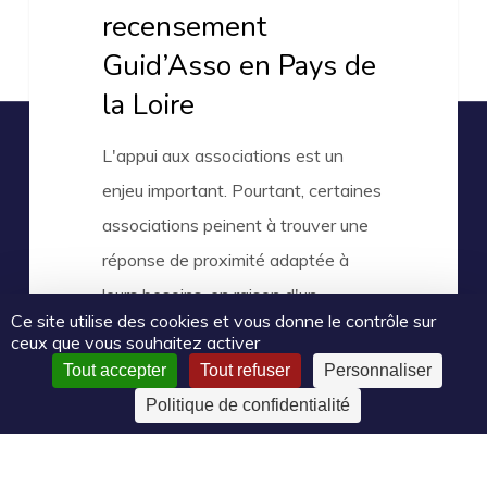
en
recensement
Pays
Guid’Asso en Pays de
de
la Loire
la
Loire
L'appui aux associations est un
twitter
facebook
linkedin
youtube
email
enjeu important. Pourtant, certaines
associations peinent à trouver une
réponse de proximité adaptée à
leurs besoins, en raison d'un
CC-BY-NC-SA
Le Mouvement associatif Pays de la Loire
Ce site utilise des cookies et vous donne le contrôle sur
2025 | Certains droits réservés |
Mentions légales
|
Politique
manque…
ceux que vous souhaitez activer
de confidentialité
Tout accepter
Tout refuser
Personnaliser
Politique de confidentialité
Guid’Asso
Actualités