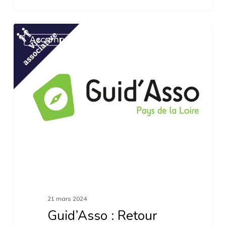
Guid’Asso
Accompagnement
:
Retour
sur
les
premières
sessions
de
formation
dans
la
21 mars 2024
région
Guid’Asso : Retour