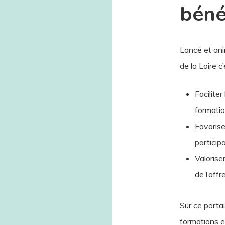
béné
Lancé et an
de la Loire c
Facilite
formatio
Favorise
particip
Valoriser
de l’off
Sur ce porta
formations e