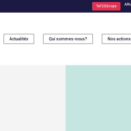
ARI
Tel’ESScope
Actualités
Qui sommes-nous?
Nos actions
ur fermer