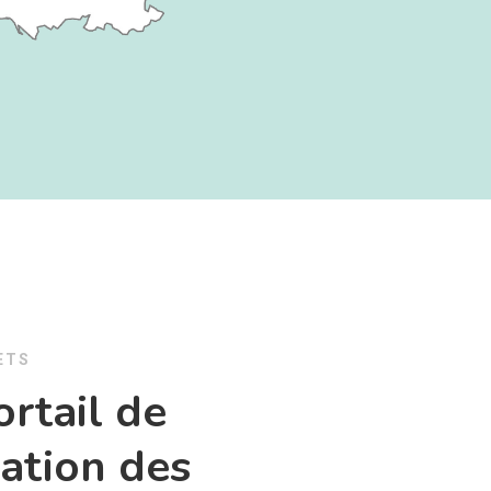
ETS
ortail de
ation des