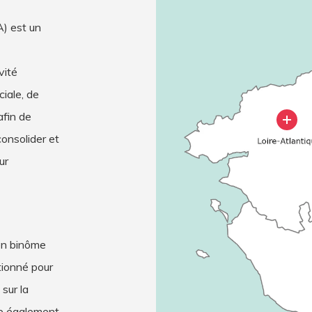
) est un
vité
ciale, de
fin de
consolider et
ur
en binôme
tionné pour
sur la
ne également