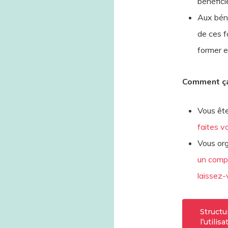
bénéficie
Aux béné
de ces f
former e
Comment ça
Vous êt
faites vo
Vous or
un compt
laissez-
Structu
l’utilis