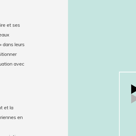
re et ses
seaux
 » dans leurs
itionner
quation avec
t et la
ériennes en