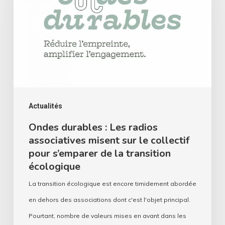
Les
radios
associatives
misent
sur
le
collectif
Actualités
pour
Ondes durables : Les radios
associatives misent sur le collectif
s’emparer
pour s’emparer de la transition
de
écologique
la
La transition écologique est encore timidement abordée
transition
en dehors des associations dont c'est l'objet principal.
écologique
Pourtant, nombre de valeurs mises en avant dans les