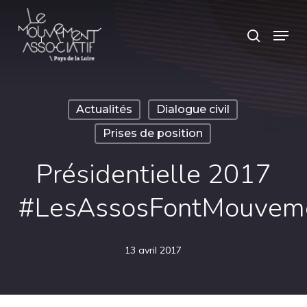
Skip
Panneau de gestion des cookies
Menu
search
to
main
content
Actualités
Dialogue civil
Prises de position
Présidentielle 2017
#LesAssosFontMouvem
13 avril 2017