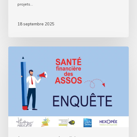
projets…
18 septembre 2025
Assos,
comment
se
passe
cette
rentrée
?
Deuxième
volet