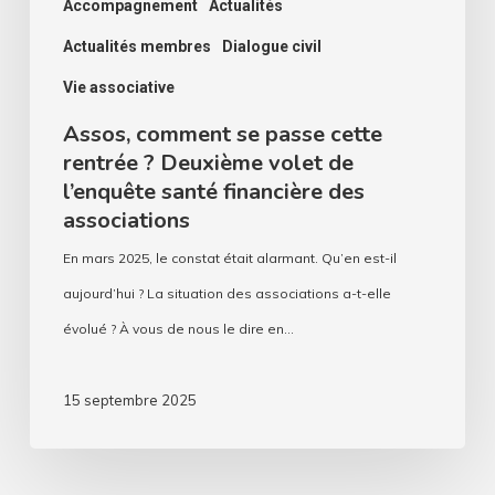
de
Accompagnement
Actualités
l’enquête
Actualités membres
Dialogue civil
santé
Vie associative
financière
Assos, comment se passe cette
des
rentrée ? Deuxième volet de
associations
l’enquête santé financière des
associations
En mars 2025, le constat était alarmant. Qu’en est-il
aujourd’hui ? La situation des associations a-t-elle
évolué ? À vous de nous le dire en…
15 septembre 2025