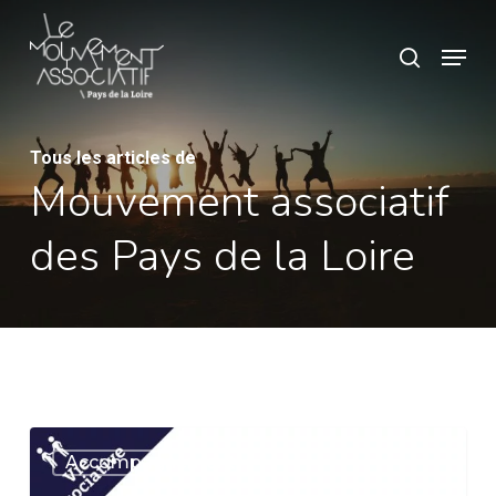
Skip
Panneau de gestion des cookies
Menu
search
to
main
content
Tous les articles de
Mouvement associatif
des Pays de la Loire
Guid’Asso
Accompagnement
: