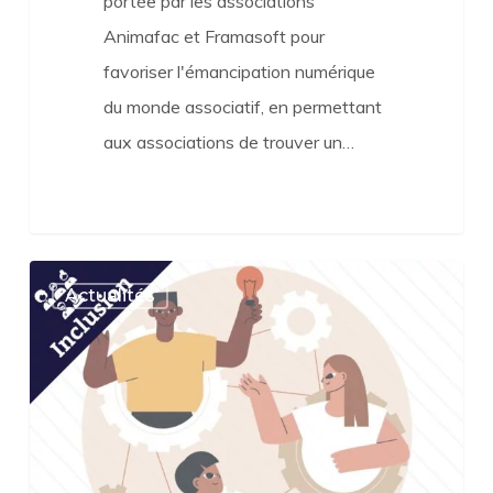
portée par les associations
Animafac et Framasoft pour
favoriser l'émancipation numérique
du monde associatif, en permettant
aux associations de trouver un…
Comment
Actualités
rendre
mon
association
plus
inclusive
?