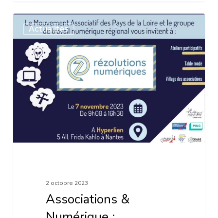
Associations
Actualités
&
Numérique
:
l’évènement
associatif
de
votre
rentrée
!
2 octobre 2023
Associations &
Numérique :