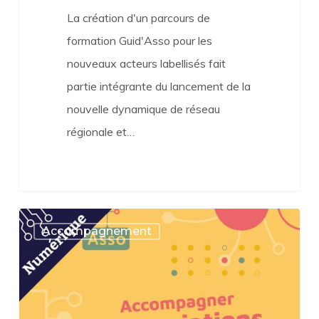
La création d'un parcours de
formation Guid'Asso pour les
nouveaux acteurs labellisés fait
partie intégrante du lancement de la
nouvelle dynamique de réseau
régionale et…
Emancip’Asso
Accompagnement
:
le
nouveau
site