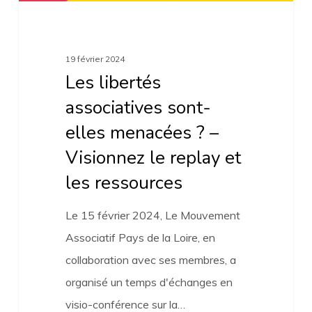
Visionnez
le
replay
19 février 2024
et
Les libertés
les
associatives sont-
ressources
elles menacées ? –
Visionnez le replay et
les ressources
Le 15 février 2024, Le Mouvement
Associatif Pays de la Loire, en
collaboration avec ses membres, a
organisé un temps d'échanges en
visio-conférence sur la…