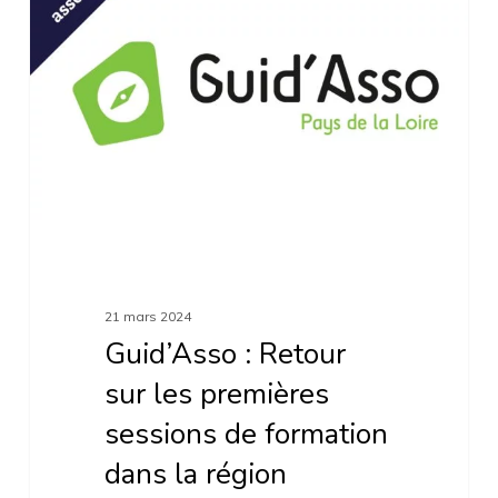
Retour
sur
les
premières
sessions
de
formation
dans
la
21 mars 2024
région
Guid’Asso : Retour
sur les premières
sessions de formation
dans la région