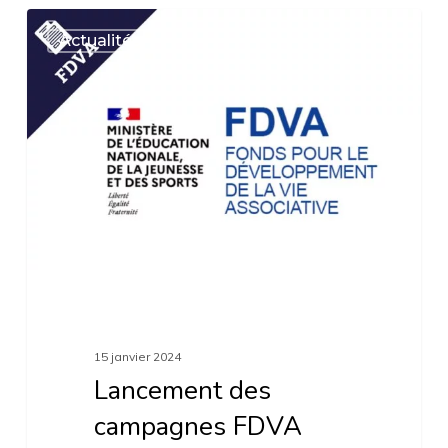
Lancement
Actualités
des
campagnes
FDVA
2024
15 janvier 2024
Lancement des
campagnes FDVA