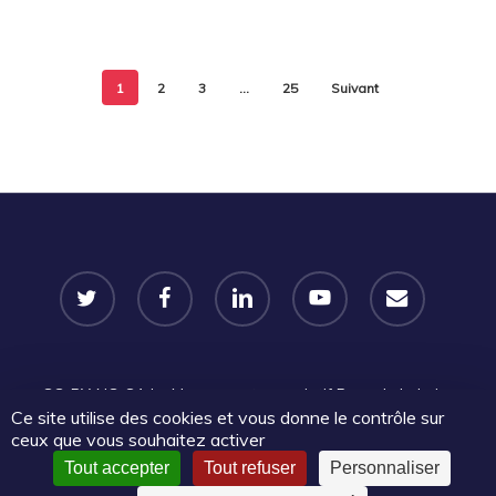
1
2
3
…
25
Suivant
twitter
facebook
linkedin
youtube
email
CC-BY-NC-SA
Le Mouvement associatif Pays de la Loire
Ce site utilise des cookies et vous donne le contrôle sur
2025 | Certains droits réservés |
Mentions légales
|
Politique
ceux que vous souhaitez activer
de confidentialité
Tout accepter
Tout refuser
Personnaliser