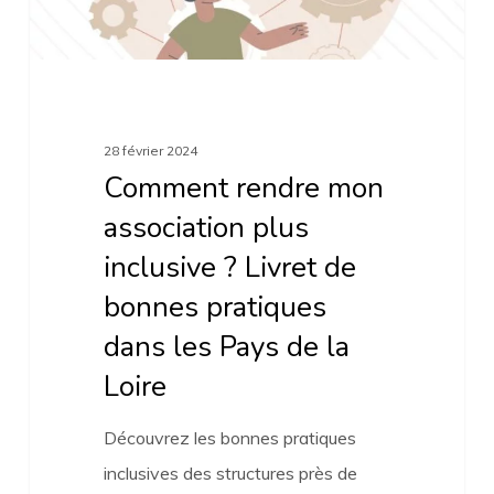
Livret
de
bonnes
pratiques
28 février 2024
dans
Comment rendre mon
les
association plus
Pays
inclusive ? Livret de
de
bonnes pratiques
la
dans les Pays de la
Loire
Loire
Découvrez les bonnes pratiques
inclusives des structures près de