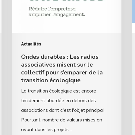
radios
c
associatives
r
misent
?
sur
D
le
v
Actualités
collectif
d
Ondes durables : Les radios
pour
l
associatives misent sur le
s’emparer
s
collectif pour s’emparer de la
transition écologique
de
f
la
d
La transition écologique est encore
transition
a
timidement abordée en dehors des
écologique
associations dont c'est l'objet principal.
Pourtant, nombre de valeurs mises en
avant dans les projets…