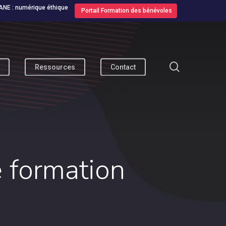
ANE : numérique éthique
Portail Formation des bénévoles
search
Ressources
Contact
e formation