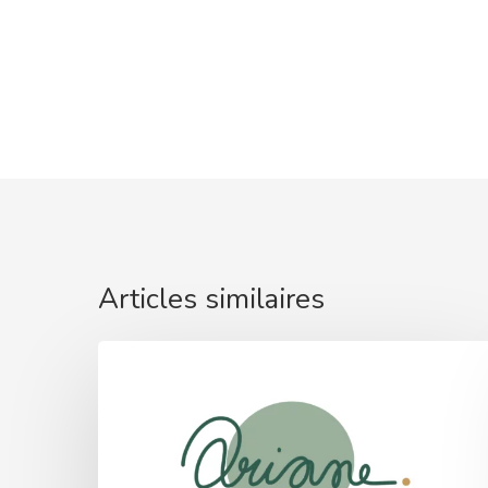
Articles similaires
ARIANE
:
lancement
AMI