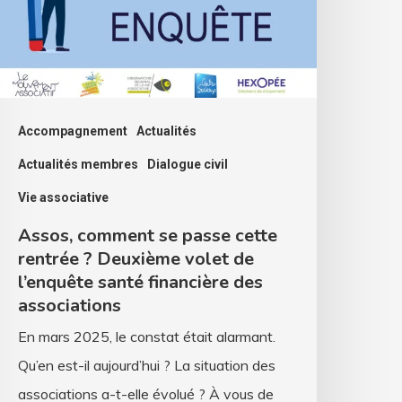
ette
entrée
euxième
olet
Accompagnement
Actualités
e
Actualités membres
Dialogue civil
’enquête
Vie associative
anté
Assos, comment se passe cette
inancière
rentrée ? Deuxième volet de
es
l’enquête santé financière des
ssociations
associations
En mars 2025, le constat était alarmant.
Qu’en est-il aujourd’hui ? La situation des
associations a-t-elle évolué ? À vous de