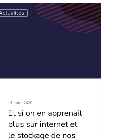
Actualités
enait
net
13 mars 2020
kage
Et si on en apprenait
plus sur internet et
le stockage de nos
ées