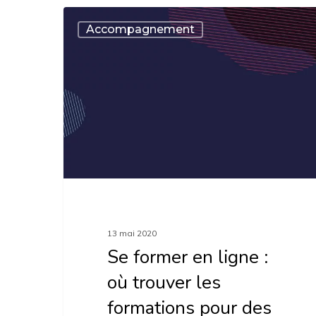
Se
Accompagnement
former
en
ligne
:
où
trouver
les
formations
pour
13 mai 2020
des
Se former en ligne :
bénévoles
où trouver les
?
formations pour des