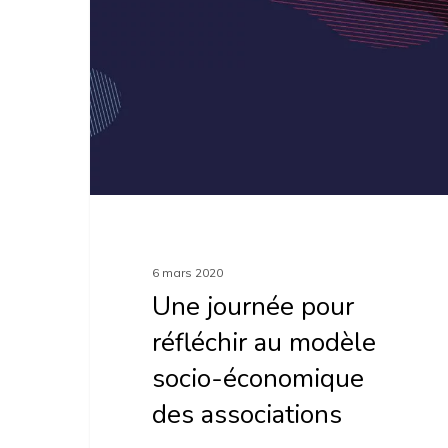
pour
réfléchir
au
modèle
socio-
économique
des
associations
6 mars 2020
Une journée pour
réfléchir au modèle
socio-économique
des associations