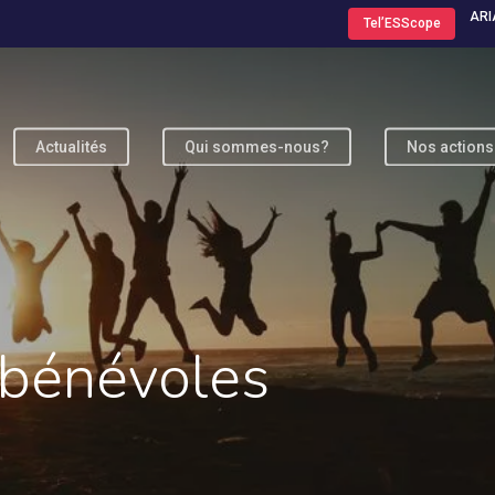
ARI
Tel’ESScope
Actualités
Qui sommes-nous?
Nos actions
ur fermer
 bénévoles