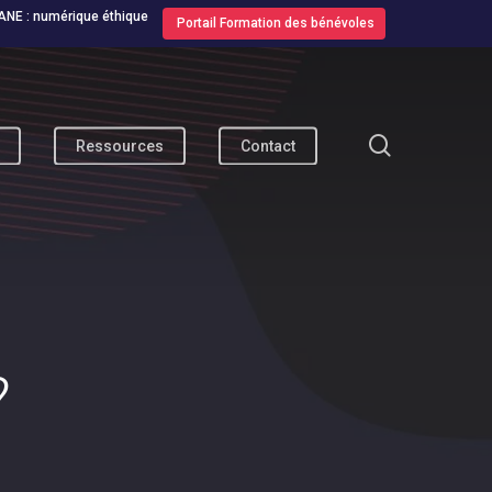
ANE : numérique éthique
Portail Formation des bénévoles
search
Ressources
Contact
?