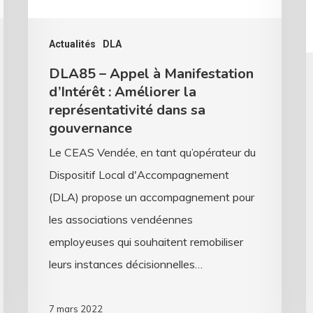
Améliorer
P
la
d
Actualités
DLA
représentativité
l
DLA85 – Appel à Manifestation
dans
L
d’Intérêt : Améliorer la
sa
représentativité dans sa
gouvernance
gouvernance
Le CEAS Vendée, en tant qu’opérateur du
Dispositif Local d'Accompagnement
(DLA) propose un accompagnement pour
les associations vendéennes
employeuses qui souhaitent remobiliser
leurs instances décisionnelles…
7 mars 2022