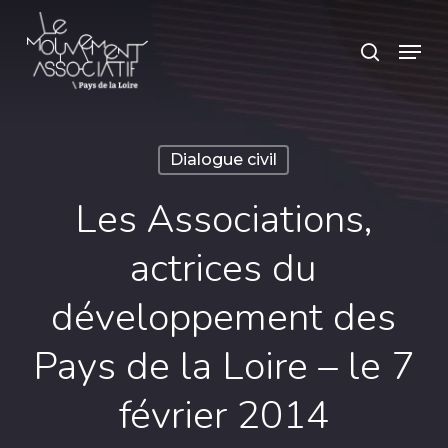
Skip
Panneau de gestion des cookies
Menu
search
to
main
content
Dialogue civil
Les Associations,
actrices du
développement des
Pays de la Loire – le 7
février 2014