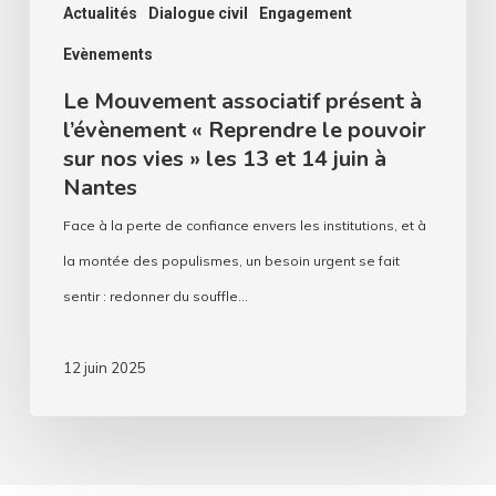
sur
Actualités
Dialogue civil
Engagement
nos
Evènements
vies »
Le Mouvement associatif présent à
les
l’évènement « Reprendre le pouvoir
sur nos vies » les 13 et 14 juin à
13
Nantes
et
14
Face à la perte de confiance envers les institutions, et à
juin
la montée des populismes, un besoin urgent se fait
à
sentir : redonner du souffle…
Nantes
12 juin 2025