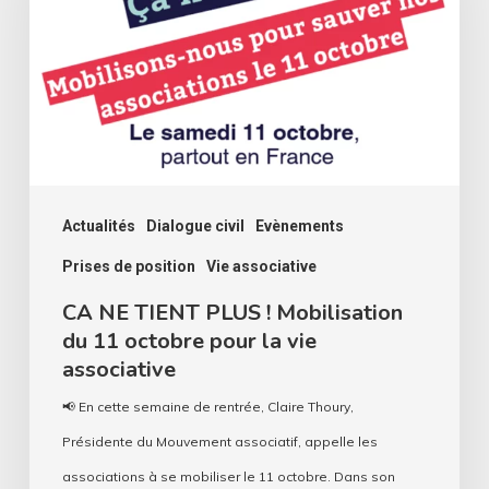
PLUS
!
Mobilisation
du
11
octobre
pour
Actualités
Dialogue civil
Evènements
la
Prises de position
Vie associative
vie
CA NE TIENT PLUS ! Mobilisation
associative
du 11 octobre pour la vie
associative
📢 En cette semaine de rentrée, Claire Thoury,
Présidente du Mouvement associatif, appelle les
associations à se mobiliser le 11 octobre. Dans son