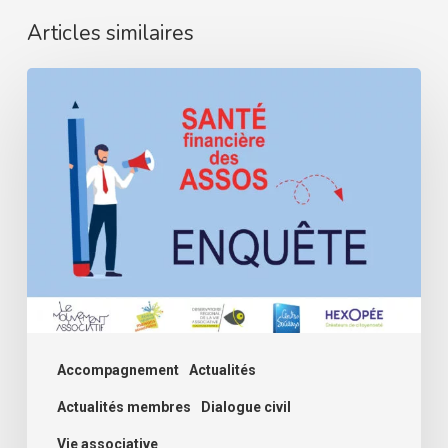
Articles similaires
Assos,
comment
se
passe
cette
rentrée
?
Deuxième
volet
de
Accompagnement
Actualités
l’enquête
Actualités membres
Dialogue civil
santé
Vie associative