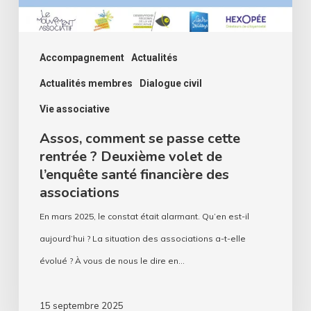
Deuxième
volet
de
Accompagnement
Actualités
l’enquête
Actualités membres
Dialogue civil
santé
Vie associative
financière
Assos, comment se passe cette
des
rentrée ? Deuxième volet de
associations
l’enquête santé financière des
associations
En mars 2025, le constat était alarmant. Qu’en est-il
aujourd’hui ? La situation des associations a-t-elle
évolué ? À vous de nous le dire en…
15 septembre 2025