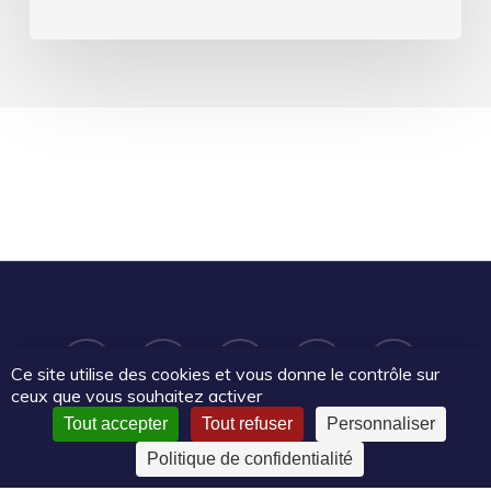
twitter
facebook
linkedin
youtube
email
Ce site utilise des cookies et vous donne le contrôle sur
ceux que vous souhaitez activer
Tout accepter
Tout refuser
Personnaliser
Politique de confidentialité
CC-BY-NC-SA
Le Mouvement associatif Pays de la Loire
2025 | Certains droits réservés |
Mentions légales
|
Politique