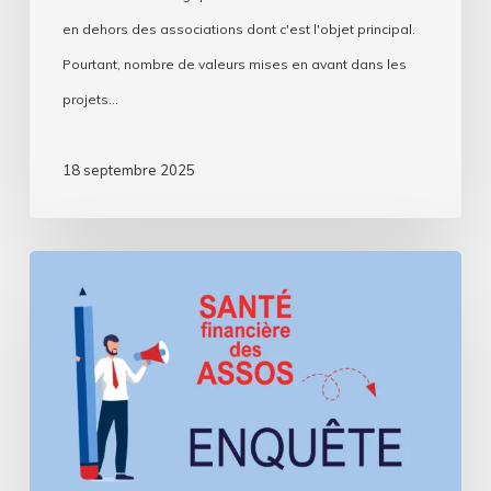
transition
en dehors des associations dont c'est l'objet principal.
écologique
Pourtant, nombre de valeurs mises en avant dans les
projets…
18 septembre 2025
Assos,
comment
se
passe
cette
rentrée
?