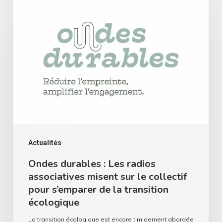
Ondes
durables
:
Les
radios
associatives
misent
sur
le
collectif
Actualités
pour
Ondes durables : Les radios
associatives misent sur le collectif
s’emparer
pour s’emparer de la transition
de
écologique
la
La transition écologique est encore timidement abordée