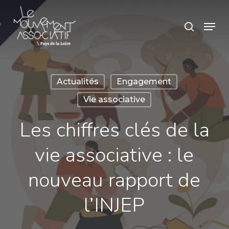
Skip
Panneau de gestion des cookies
Menu
search
to
main
content
Actualités
Engagement
Vie associative
Les chiffres clés de la
vie associative : le
nouveau rapport de
l’INJEP