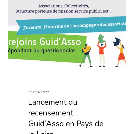
du
recensement
Guid’Asso
en
Pays
de
la
Loire
27 mai 2022
Lancement du
recensement
Guid’Asso en Pays de