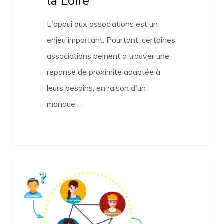
la Loire
L'appui aux associations est un
enjeu important. Pourtant, certaines
associations peinent à trouver une
réponse de proximité adaptée à
leurs besoins, en raison d'un
manque…
Guid’Asso
Actualités
:
les
co-