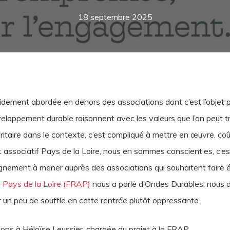
18 septembre 2025
midement abordée en dehors des associations dont c’est l’objet p
veloppement durable raisonnent avec les valeurs que l’on peut 
ioritaire dans le contexte, c’est compliqué à mettre en œuvre, co
sociatif Pays de la Loire, nous en sommes conscient·es, c’est u
ement à mener auprès des associations qui souhaitent faire évo
s Pays de la Loire (FRAP)
nous a parlé d’Ondes Durables, nous a
r un peu de souffle en cette rentrée plutôt oppressante.
ns à Héloïse Leussier, chargée du projet à la FRAP.