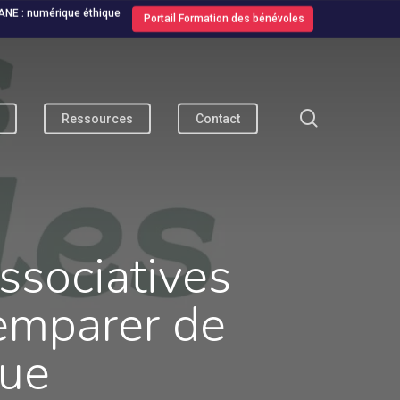
ANE : numérique éthique
Portail Formation des bénévoles
search
Ressources
Contact
ssociatives
’emparer de
que