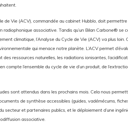
uhaitent.
le de Vie (ACV), commandée au cabinet Hubblo, doit permettre d
sion radiophonique associative. Tandis qu’un Bilan Carbone® se 
ment climatique, l’Analyse du Cycle de Vie (ACV) va plus loin. 
vironnementale qui menace notre planète. L’ACV permet d’évalu
s ressources naturelles, les radiations ionisantes, l’acidificat
 compte l’ensemble du cycle de vie d’un produit, de l’extracti
udes sont attendus dans les prochains mois. Cela nous permettr
documents de synthèse accessibles (guides, vadémécums, fiches 
du secteur et partenaires publics, et le déploiement d’une ingén
odiffusion associative.