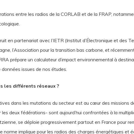
rations entre les radios de la CORLAB et de la FRAP, notamment
cologique.
it en partenariat avec l’IETR (Institut d’Électronique et des T
retagne, l’Association pour la transition bas carbone, et récem
RRA prépare un calculateur d’impact environnemental à destina
de données issues de nos études.
s les différents réseaux ?
ives dans les mutations du secteur est au cœur des missions 
les deux fédérations- sont aujourd’hui confrontées à la multipl
zienne, se déploie progressivement partout en France pour remp
le norme implique pour les radios des charges énergétiques et 