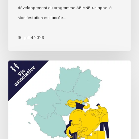
développement du programme ARIANE, un appel à
Manifestation est lancée…
30 juillet 2026
Webinaire
Intelligence
artificielle
et
les
associations
:
usages