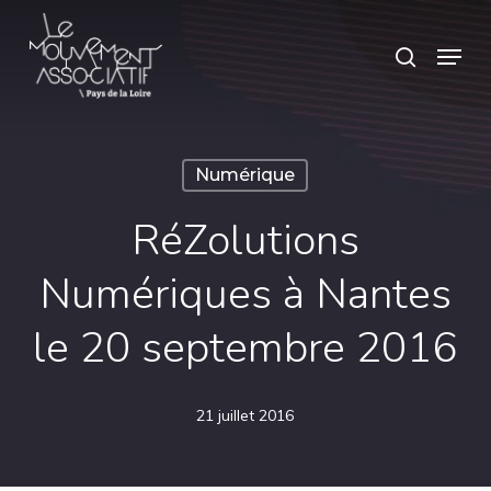
Skip
Panneau de gestion des cookies
Menu
search
to
main
content
Numérique
RéZolutions
Numériques à Nantes
le 20 septembre 2016
21 juillet 2016