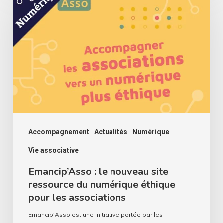
:
le
nouveau
site
ressource
du
numérique
éthique
pour
Accompagnement
Actualités
Numérique
les
Vie associative
associations
Emancip’Asso : le nouveau site
ressource du numérique éthique
pour les associations
Emancip'Asso est une initiative portée par les