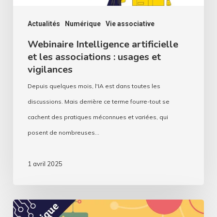
et
vigilances
Actualités
Numérique
Vie associative
Webinaire Intelligence artificielle
et les associations : usages et
vigilances
Depuis quelques mois, l'IA est dans toutes les
discussions. Mais derrière ce terme fourre-tout se
cachent des pratiques méconnues et variées, qui
posent de nombreuses…
1 avril 2025
Emancip’Asso