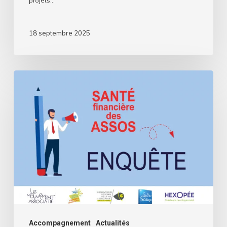
projets…
18 septembre 2025
Assos,
comment
se
passe
cette
rentrée
?
Deuxième
volet
de
Accompagnement
Actualités