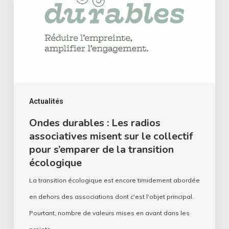
Les
radios
associatives
misent
sur
le
collectif
Actualités
pour
Ondes durables : Les radios
associatives misent sur le collectif
s’emparer
pour s’emparer de la transition
de
écologique
la
La transition écologique est encore timidement abordée
transition
en dehors des associations dont c'est l'objet principal.
écologique
Pourtant, nombre de valeurs mises en avant dans les