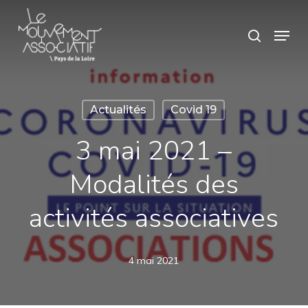
Skip
Panneau de gestion des cookies
Menu
search
to
main
content
Actualités
Covid 19
3 mai 2021 –
Modalités des
activités associatives
4 mai 2021