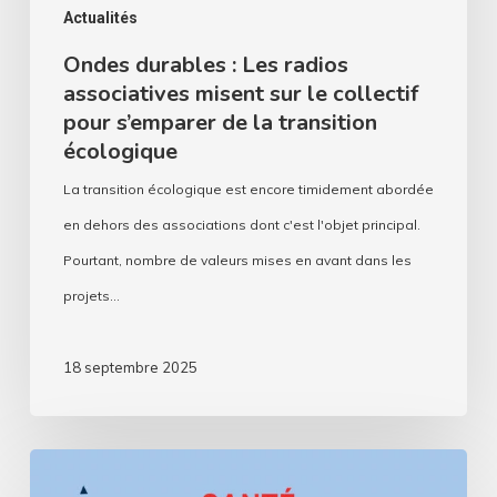
collectif
Actualités
pour
Ondes durables : Les radios
associatives misent sur le collectif
s’emparer
pour s’emparer de la transition
de
écologique
la
La transition écologique est encore timidement abordée
transition
en dehors des associations dont c'est l'objet principal.
écologique
Pourtant, nombre de valeurs mises en avant dans les
projets…
18 septembre 2025
Assos,