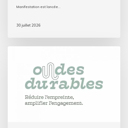
Manifestation est lancée…
30 juillet 2026
Ondes
durables
:
Les
radios
associatives
misent
sur
le