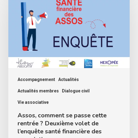
comment
se
passe
cette
rentrée
?
Deuxième
volet
de
Accompagnement
Actualités
l’enquête
Actualités membres
Dialogue civil
santé
Vie associative
financière
Assos, comment se passe cette
des
rentrée ? Deuxième volet de
associations
l’enquête santé financière des