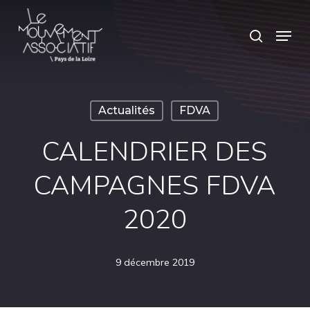
Skip
Panneau de gestion des cookies
Menu
search
to
main
content
Actualités
FDVA
CALENDRIER DES
CAMPAGNES FDVA
2020
9 décembre 2019