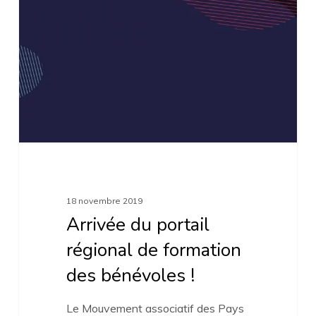
portail
régional
de
formation
des
bénévoles
!
18 novembre 2019
Arrivée du portail
régional de formation
des bénévoles !
Le Mouvement associatif des Pays