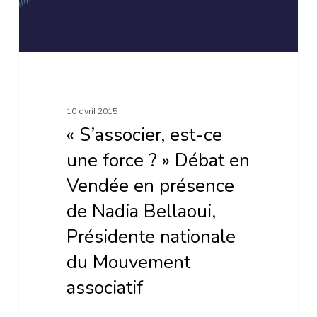
?
»
Débat
en
Vendée
10 avril 2015
en
« S’associer, est-ce
présence
une force ? » Débat en
de
Vendée en présence
Nadia
de Nadia Bellaoui,
Bellaoui,
Présidente nationale
Présidente
du Mouvement
nationale
associatif
du
Mouvement