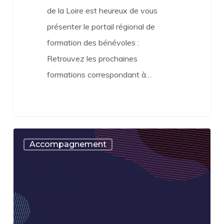
de la Loire est heureux de vous
présenter le portail régional de
formation des bénévoles :
Retrouvez les prochaines
formations correspondant à…
«
Accompagnement
S’associer,
est-
ce
une
force