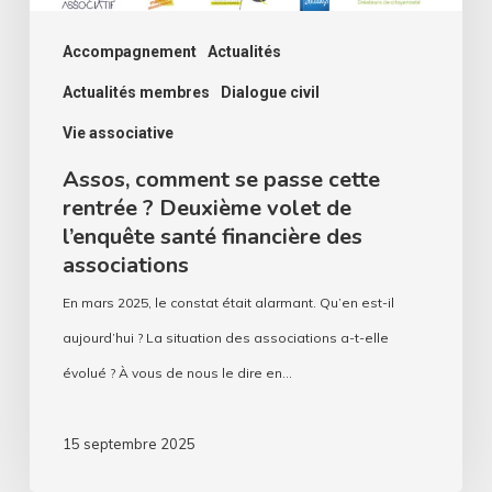
volet
de
Accompagnement
Actualités
l’enquête
Actualités membres
Dialogue civil
santé
Vie associative
financière
Assos, comment se passe cette
des
rentrée ? Deuxième volet de
associations
l’enquête santé financière des
associations
En mars 2025, le constat était alarmant. Qu’en est-il
aujourd’hui ? La situation des associations a-t-elle
évolué ? À vous de nous le dire en…
15 septembre 2025