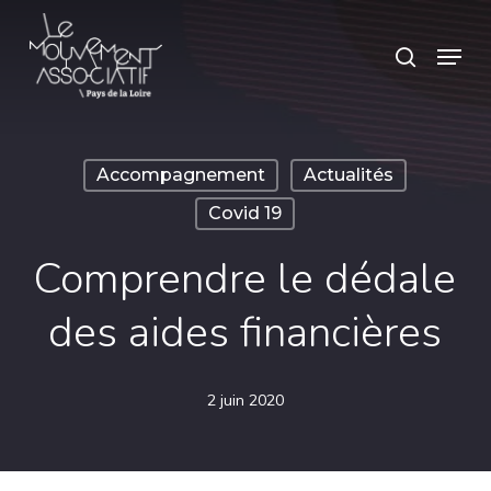
Skip
Panneau de gestion des cookies
Menu
search
to
main
content
Accompagnement
Actualités
Covid 19
Comprendre le dédale
des aides financières
2 juin 2020