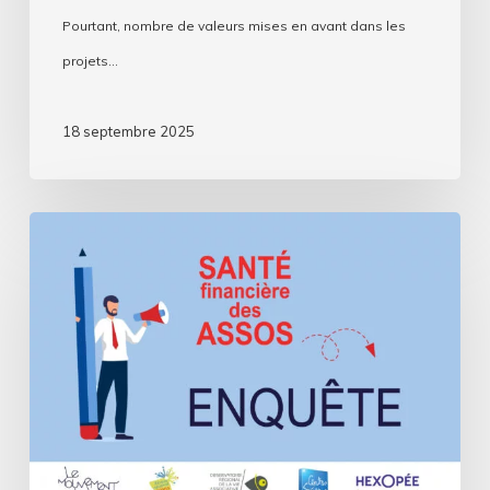
Pourtant, nombre de valeurs mises en avant dans les
projets…
18 septembre 2025
Assos,
comment
se
passe
cette
rentrée
?
Deuxième