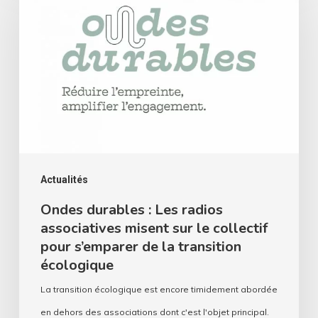
:
Les
radios
associatives
misent
sur
le
collectif
Actualités
pour
Ondes durables : Les radios
associatives misent sur le collectif
s’emparer
pour s’emparer de la transition
de
écologique
la
La transition écologique est encore timidement abordée
transition
en dehors des associations dont c'est l'objet principal.
écologique