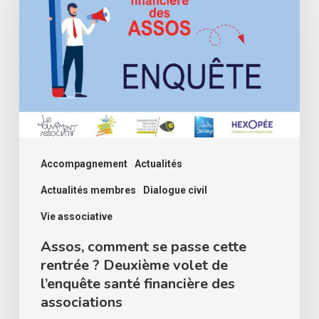
se
passe
cette
rentrée
?
Deuxième
volet
de
Accompagnement
Actualités
l’enquête
Actualités membres
Dialogue civil
santé
Vie associative
financière
Assos, comment se passe cette
des
rentrée ? Deuxième volet de
associations
l’enquête santé financière des
associations