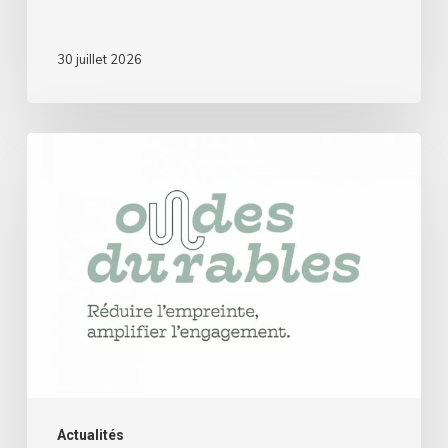
30 juillet 2026
Ondes
durables
:
Les
radios
associatives
misent
sur
le
collectif
Actualités