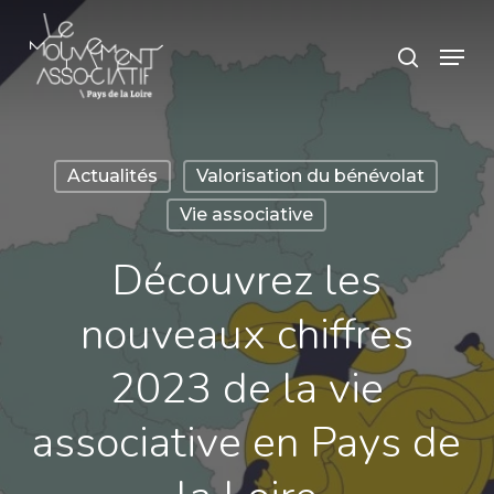
Skip
Panneau de gestion des cookies
Menu
search
to
main
content
Actualités
Valorisation du bénévolat
Vie associative
Découvrez les
nouveaux chiffres
2023 de la vie
associative en Pays de