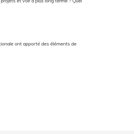
 projets et voir à plus long terme ? Quel
ationale ont apporté des éléments de