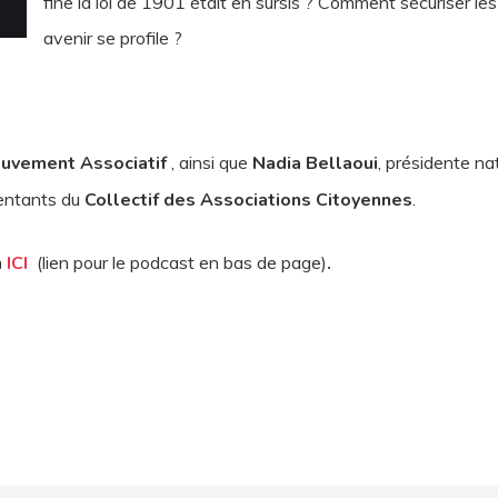
fine la loi de 1901 était en sursis ? Comment sécuriser les
avenir se profile ?
uvement Associatif
, ainsi que
Nadia Bellaoui
, présidente n
sentants du
Collectif des Associations Citoyennes
.
n
ICI
(lien pour le podcast en bas de page)
.