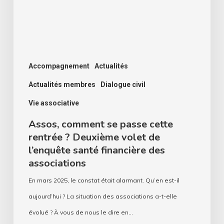
rentrée
?
Deuxième
volet
de
Accompagnement
Actualités
l’enquête
Actualités membres
Dialogue civil
santé
Vie associative
financière
Assos, comment se passe cette
des
rentrée ? Deuxième volet de
associations
l’enquête santé financière des
associations
En mars 2025, le constat était alarmant. Qu’en est-il
aujourd’hui ? La situation des associations a-t-elle
évolué ? À vous de nous le dire en…