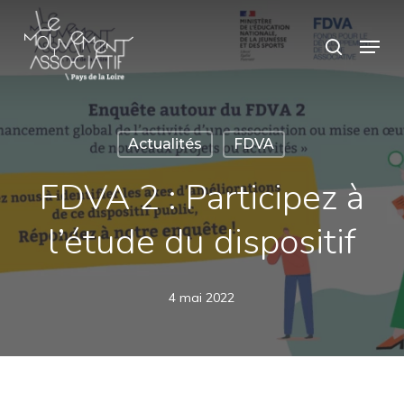
Skip
Panneau de gestion des cookies
Menu
search
to
main
content
Actualités
FDVA
FDVA 2 : Participez à
l’étude du dispositif
4 mai 2022