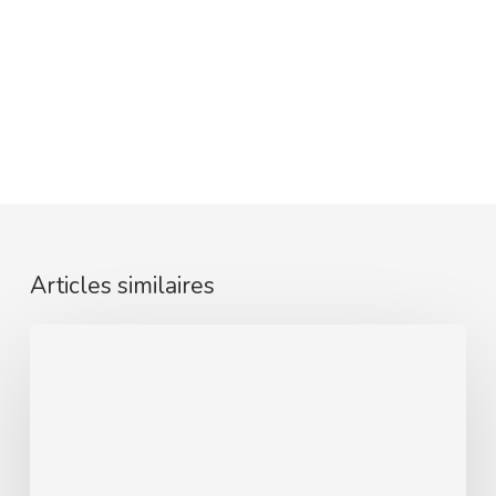
Articles similaires
ARIANE
:
lancement
AMI
accompagner