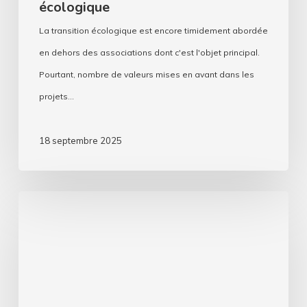
écologique
la
La transition écologique est encore timidement abordée
transition
en dehors des associations dont c'est l'objet principal.
écologique
Pourtant, nombre de valeurs mises en avant dans les
projets…
18 septembre 2025
Assos,
comment
se
passe
cette