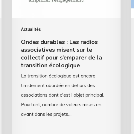
misent
?
sur
D
le
v
Actualités
collectif
d
Ondes durables : Les radios
pour
l
associatives misent sur le
s’emparer
s
collectif pour s’emparer de la
transition écologique
de
f
la
d
La transition écologique est encore
transition
a
timidement abordée en dehors des
écologique
associations dont c'est l'objet principal.
Pourtant, nombre de valeurs mises en
avant dans les projets…