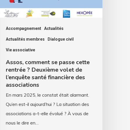
euxième
olet
Accompagnement
Actualités
e
Actualités membres
Dialogue civil
’enquête
Vie associative
anté
Assos, comment se passe cette
inancière
rentrée ? Deuxième volet de
es
l’enquête santé financière des
ssociations
associations
En mars 2025, le constat était alarmant.
Qu’en est-il aujourd’hui ? La situation des
associations a-t-elle évolué ? À vous de
nous le dire en…