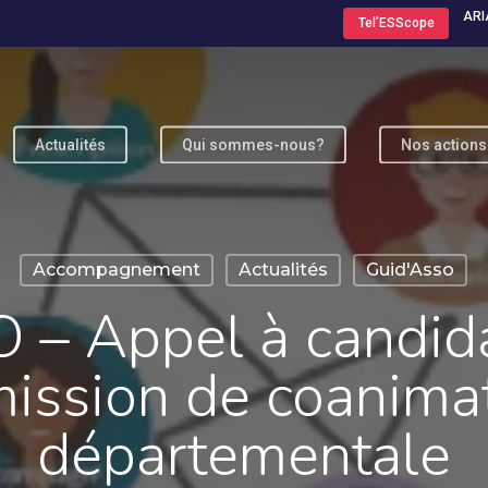
ARI
Tel’ESScope
Actualités
Qui sommes-nous?
Nos actions
ur fermer
Accompagnement
Actualités
Guid'Asso
 – Appel à candida
mission de coanima
départementale