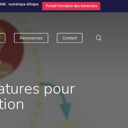
ANE : numérique éthique
Portail Formation des bénévoles
search
Ressources
Contact
tures pour
tion