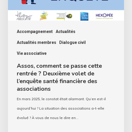
?
Deuxième
volet
de
Accompagnement
Actualités
l’enquête
Actualités membres
Dialogue civil
santé
Vie associative
financière
Assos, comment se passe cette
des
rentrée ? Deuxième volet de
associations
l’enquête santé financière des
associations
En mars 2025, le constat était alarmant. Qu’en est-il
aujourd’hui ? La situation des associations a-t-elle
évolué ? À vous de nous le dire en…