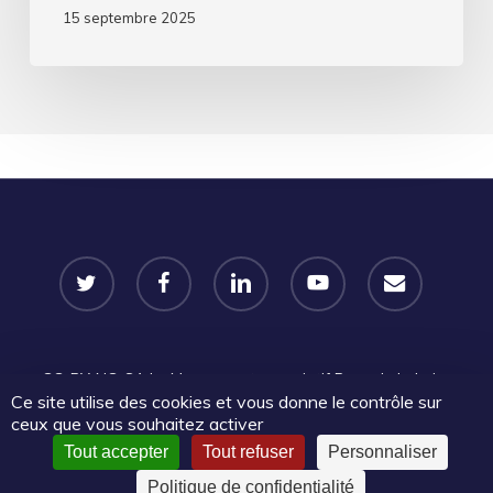
15 septembre 2025
twitter
facebook
linkedin
youtube
email
CC-BY-NC-SA
Le Mouvement associatif Pays de la Loire
Ce site utilise des cookies et vous donne le contrôle sur
2025 | Certains droits réservés |
Mentions légales
|
Politique
ceux que vous souhaitez activer
de confidentialité
Tout accepter
Tout refuser
Personnaliser
Politique de confidentialité