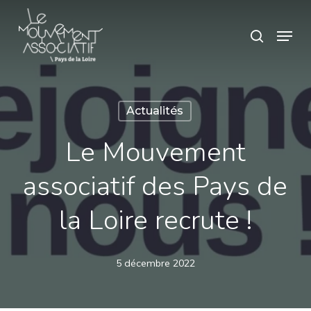
Skip
Panneau de gestion des cookies
Menu
search
to
main
content
Actualités
Le Mouvement
associatif des Pays de
la Loire recrute !
5 décembre 2022