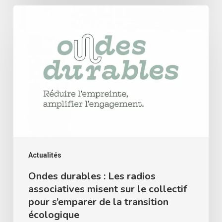
Ondes
durables
:
Les
radios
associatives
misent
sur
le
collectif
Actualités
pour
Ondes durables : Les radios
associatives misent sur le collectif
s’emparer
pour s’emparer de la transition
de
écologique
la