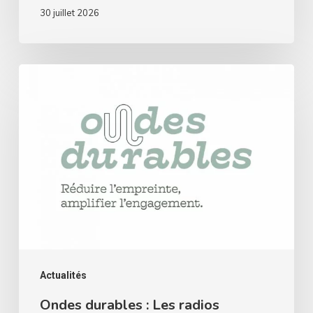
30 juillet 2026
Ondes
durables
:
Les
radios
associatives
misent
sur
le
collectif
Actualités
pour
Ondes durables : Les radios