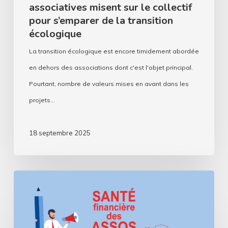
associatives misent sur le collectif
s’emparer
pour s’emparer de la transition
de
écologique
la
La transition écologique est encore timidement abordée
transition
en dehors des associations dont c'est l'objet principal.
écologique
Pourtant, nombre de valeurs mises en avant dans les
projets…
18 septembre 2025
Assos,
comment
se
passe