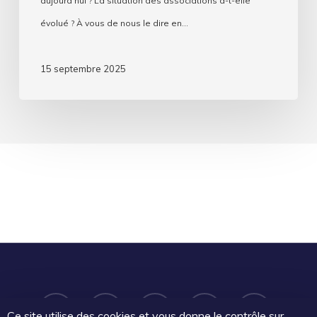
aujourd’hui ? La situation des associations a-t-elle
évolué ? À vous de nous le dire en…
15 septembre 2025
twitter
facebook
linkedin
youtube
email
Ce site utilise des cookies et vous donne le contrôle sur