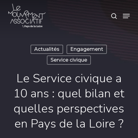
Skip
Panneau de gestion des cookies
Menu
search
to
main
content
Actualités
Engagement
Service civique
Le Service civique a
10 ans : quel bilan et
quelles perspectives
en Pays de la Loire ?