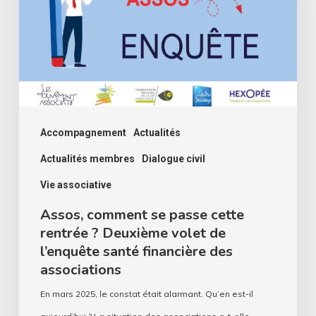
cette
rentrée
?
Deuxième
volet
de
Accompagnement
Actualités
l’enquête
Actualités membres
Dialogue civil
santé
Vie associative
financière
Assos, comment se passe cette
des
rentrée ? Deuxième volet de
associations
l’enquête santé financière des
associations
En mars 2025, le constat était alarmant. Qu’en est-il