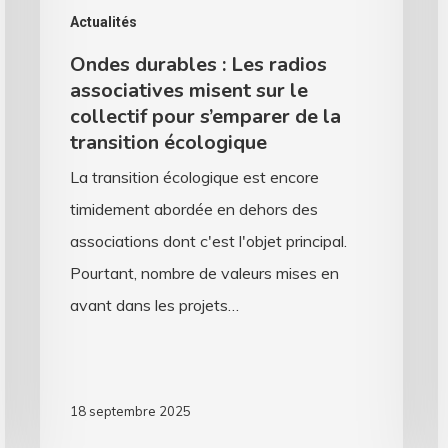
le
v
Actualités
collectif
d
Ondes durables : Les radios
pour
l
associatives misent sur le
s’emparer
s
collectif pour s’emparer de la
transition écologique
de
f
la
d
La transition écologique est encore
transition
a
timidement abordée en dehors des
écologique
associations dont c'est l'objet principal.
Pourtant, nombre de valeurs mises en
avant dans les projets…
18 septembre 2025