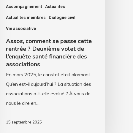
olet
Accompagnement
Actualités
e
Actualités membres
Dialogue civil
’enquête
Vie associative
anté
Assos, comment se passe cette
inancière
rentrée ? Deuxième volet de
es
l’enquête santé financière des
ssociations
associations
En mars 2025, le constat était alarmant.
Qu’en est-il aujourd’hui ? La situation des
associations a-t-elle évolué ? À vous de
nous le dire en…
15 septembre 2025