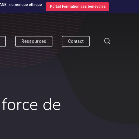
ANE : numérique éthique
Portail Formation des bénévoles
search
Ressources
Contact
 force de