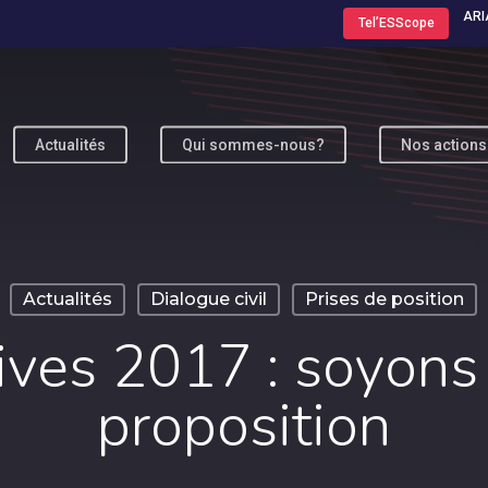
ARI
Tel’ESScope
Actualités
Qui sommes-nous?
Nos actions
ur fermer
Actualités
Dialogue civil
Prises de position
ives 2017 : soyons
proposition