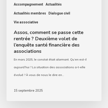
de
Accompagnement
Actualités
l’enquête
Actualités membres
Dialogue civil
santé
Vie associative
financière
Assos, comment se passe cette
des
rentrée ? Deuxième volet de
associations
l’enquête santé financière des
associations
En mars 2025, le constat était alarmant. Qu’en est-il
aujourd’hui ? La situation des associations a-t-elle
évolué ? À vous de nous le dire en…
15 septembre 2025