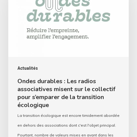
:
Les
radios
associatives
misent
sur
le
collectif
Actualités
pour
Ondes durables : Les radios
associatives misent sur le collectif
s’emparer
pour s’emparer de la transition
de
écologique
la
La transition écologique est encore timidement abordée
transition
en dehors des associations dont c'est l'objet principal.
écologique
Pourtant, nombre de valeurs mises en avant dans les