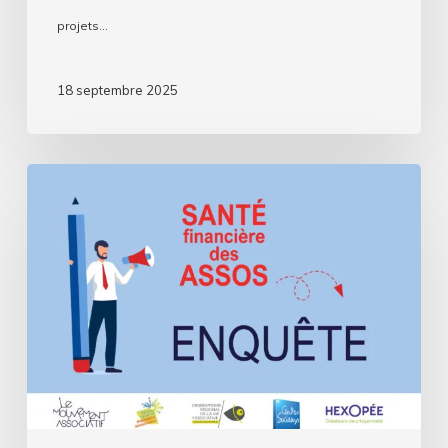
projets…
18 septembre 2025
Assos,
comment
se
passe
cette
rentrée
?
Deuxième
volet