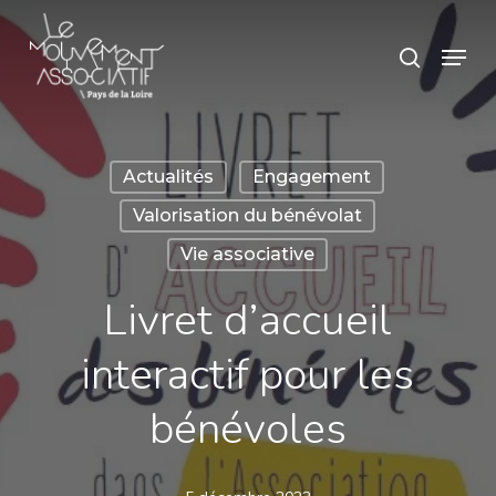
Skip
Panneau de gestion des cookies
Menu
search
to
main
content
Actualités
Engagement
Valorisation du bénévolat
Vie associative
Livret d’accueil
interactif pour les
bénévoles