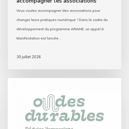
accompagner les associations
Vous voulez accompagner des associations pour
changer leurs pratiques numérique ? Dans le cadre du
développement du programme ARIANE, un appel à
Manifestation est lancée…
30 juillet 2026
Ondes
durables
:
Les
radios
associatives