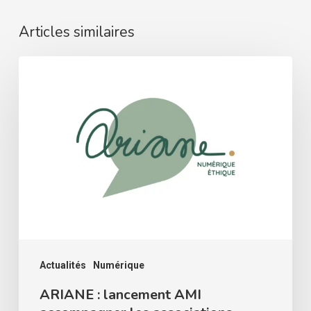
Articles similaires
ARIANE
:
lancement
AMI
accompagner
les
associations
Actualités
Numérique
ARIANE : lancement AMI