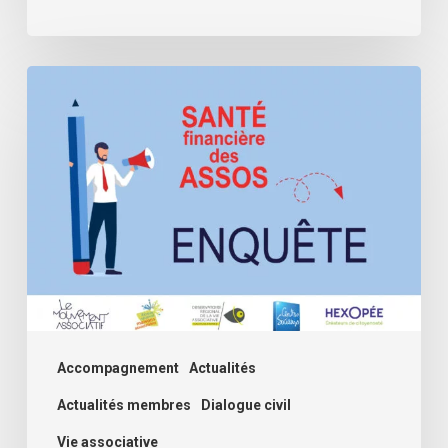
Assos,
comment
se
passe
cette
rentrée
?
Deuxième
volet
de
Accompagnement
Actualités
l’enquête
Actualités membres
Dialogue civil
santé
Vie associative