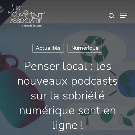
Skip
Panneau de gestion des cookies
Menu
search
to
main
content
Actualités
Numérique
Penser local : les
nouveaux podcasts
sur la sobriété
numérique sont en
ligne !