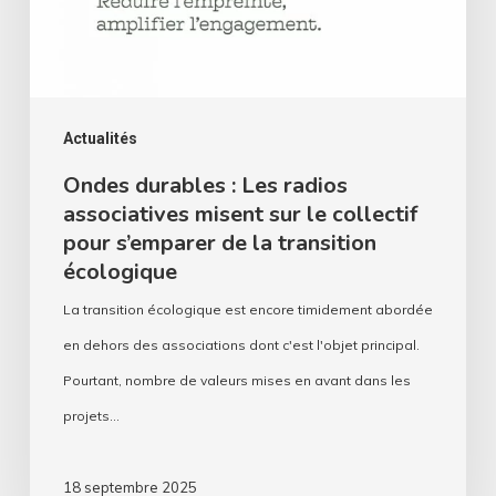
misent
sur
le
collectif
Actualités
pour
Ondes durables : Les radios
associatives misent sur le collectif
s’emparer
pour s’emparer de la transition
de
écologique
la
La transition écologique est encore timidement abordée
transition
en dehors des associations dont c'est l'objet principal.
écologique
Pourtant, nombre de valeurs mises en avant dans les
projets…
18 septembre 2025