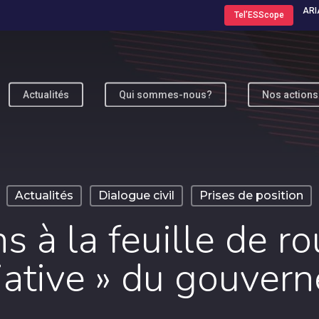
ARI
Tel’ESScope
Actualités
Qui sommes-nous?
Nos actions
ur fermer
Actualités
Dialogue civil
Prises de position
s à la feuille de ro
iative » du gouver