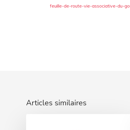
feuille-de-route-vie-associative-du-g
Articles similaires
ARIANE
: