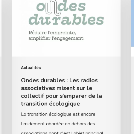
:
s
Les
p
radios
c
associatives
r
misent
?
sur
D
le
v
Actualités
collectif
d
Ondes durables : Les radios
pour
l
associatives misent sur le
s’emparer
s
collectif pour s’emparer de la
transition écologique
de
f
la
d
La transition écologique est encore
transition
a
timidement abordée en dehors des
écologique
associations dont c'est l'objet principal.