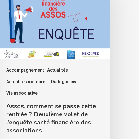
e
asse
ette
entrée
euxième
olet
Accompagnement
Actualités
e
Actualités membres
Dialogue civil
’enquête
Vie associative
anté
Assos, comment se passe cette
inancière
rentrée ? Deuxième volet de
es
l’enquête santé financière des
ssociations
associations