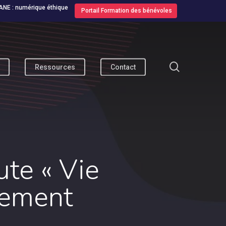
ANE : numérique éthique
Portail Formation des bénévoles
search
Ressources
Contact
ute « Vie
nement