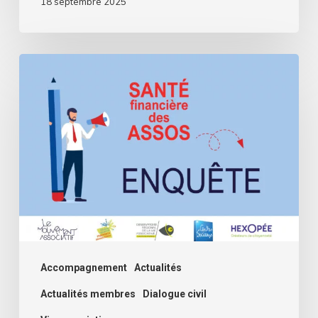
18 septembre 2025
Assos,
comment
se
passe
cette
rentrée
?
Deuxième
volet
de
Accompagnement
Actualités
l’enquête
Actualités membres
Dialogue civil
santé