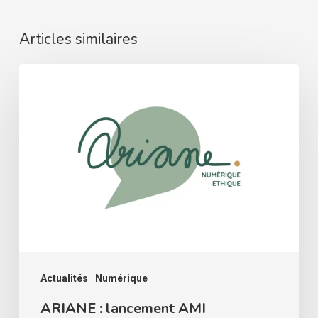
Articles similaires
ARIANE
:
lancement
AMI
accompagner
les
associations
Actualités
Numérique
ARIANE : lancement AMI