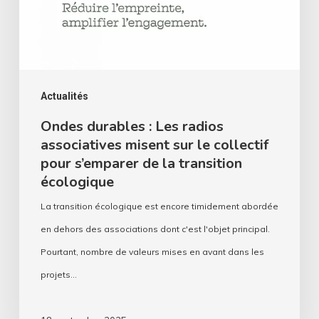
associatives
misent
sur
le
collectif
Actualités
pour
Ondes durables : Les radios
associatives misent sur le collectif
s’emparer
pour s’emparer de la transition
de
écologique
la
La transition écologique est encore timidement abordée
transition
en dehors des associations dont c'est l'objet principal.
écologique
Pourtant, nombre de valeurs mises en avant dans les
projets…