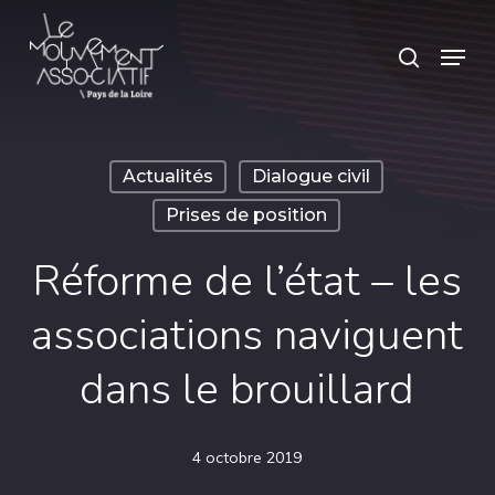
Skip
Panneau de gestion des cookies
Menu
search
to
main
content
Actualités
Dialogue civil
Prises de position
Réforme de l’état – les
associations naviguent
dans le brouillard
4 octobre 2019