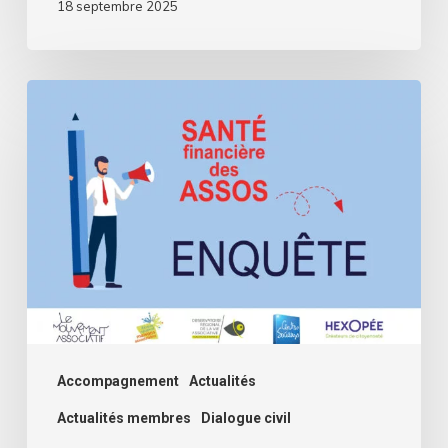
18 septembre 2025
Assos,
comment
se
passe
cette
rentrée
?
Deuxième
volet
de
Accompagnement
Actualités
l’enquête
Actualités membres
Dialogue civil
santé