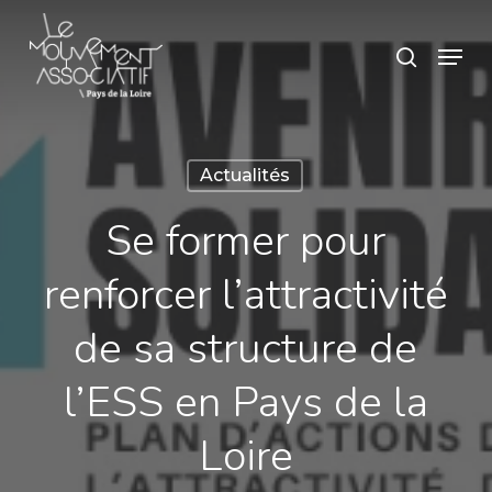
Skip
Panneau de gestion des cookies
Menu
search
to
main
content
Actualités
Se former pour
renforcer l’attractivité
de sa structure de
l’ESS en Pays de la
Loire