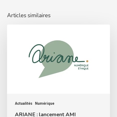
Articles similaires
ARIANE
:
lancement
AMI
accompagner
les
associations
Actualités
Numérique
ARIANE : lancement AMI