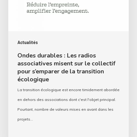
associatives
misent
sur
le
collectif
Actualités
pour
Ondes durables : Les radios
associatives misent sur le collectif
s’emparer
pour s’emparer de la transition
de
écologique
la
La transition écologique est encore timidement abordée
transition
en dehors des associations dont c'est l'objet principal.
écologique
Pourtant, nombre de valeurs mises en avant dans les
projets…