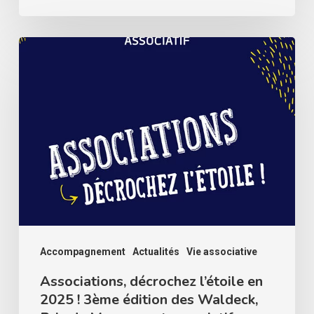
Associations,
décrochez
l’étoile
en
2025
!
3ème
édition
des
Waldeck,
Accompagnement
Actualités
Vie associative
Prix
Associations, décrochez l’étoile en
du
2025 ! 3ème édition des Waldeck,