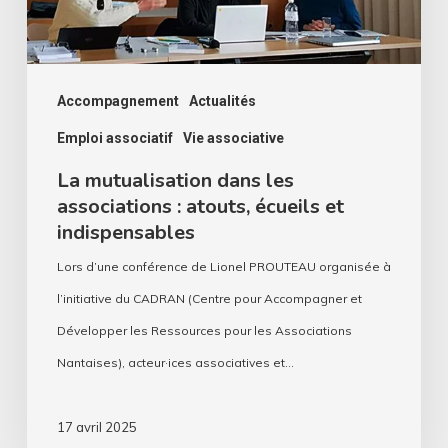
atouts,
écueils
et
indispensables
Accompagnement
Actualités
Emploi associatif
Vie associative
La mutualisation dans les
associations : atouts, écueils et
indispensables
Lors d’une conférence de Lionel PROUTEAU organisée à
l’initiative du CADRAN (Centre pour Accompagner et
Développer les Ressources pour les Associations
Nantaises), acteur·ices associatives et…
17 avril 2025