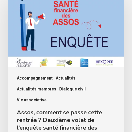
comment
se
passe
cette
rentrée
?
Deuxième
volet
de
Accompagnement
Actualités
l’enquête
Actualités membres
Dialogue civil
santé
Vie associative
financière
Assos, comment se passe cette
des
rentrée ? Deuxième volet de
associations
l’enquête santé financière des