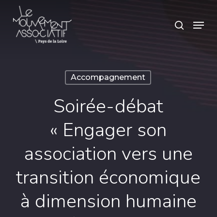
Skip
Panneau de gestion des cookies
Menu
search
to
main
content
Accompagnement
Soirée-débat
« Engager son
association vers une
transition économique
à dimension humaine