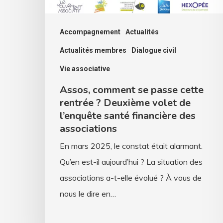
Deuxième
volet
Accompagnement
Actualités
de
Actualités membres
Dialogue civil
l’enquête
Vie associative
santé
Assos, comment se passe cette
financière
rentrée ? Deuxième volet de
des
l’enquête santé financière des
associations
associations
En mars 2025, le constat était alarmant.
Qu’en est-il aujourd’hui ? La situation des
associations a-t-elle évolué ? À vous de
nous le dire en…