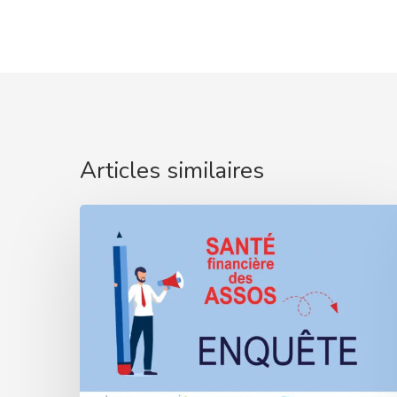
Articles similaires
Assos,
comment
se
passe
cette
rentrée
?