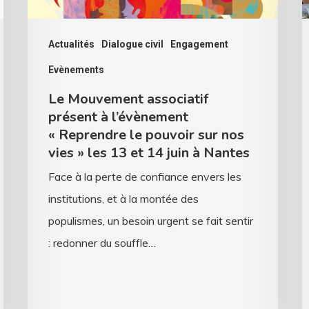
le
é
pouvoir
e
Actualités
Dialogue civil
Engagement
sur
i
Evènements
nos
Le Mouvement associatif
vies »
présent à l’évènement
les
« Reprendre le pouvoir sur nos
13
vies » les 13 et 14 juin à Nantes
et
Face à la perte de confiance envers les
14
institutions, et à la montée des
juin
populismes, un besoin urgent se fait sentir
à
: redonner du souffle…
Nantes