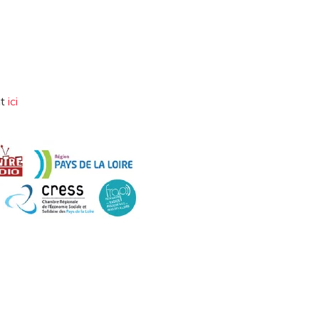
nt
ici