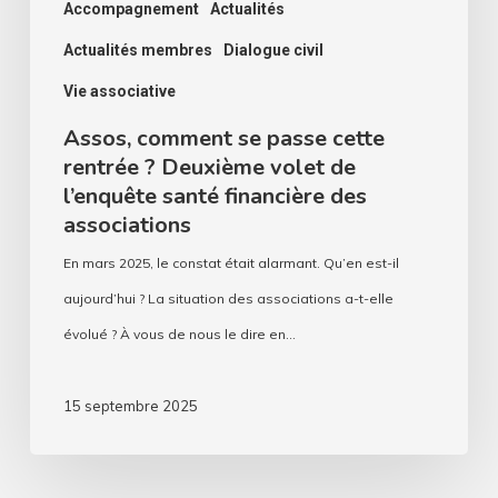
de
Accompagnement
Actualités
l’enquête
Actualités membres
Dialogue civil
santé
Vie associative
financière
Assos, comment se passe cette
des
rentrée ? Deuxième volet de
associations
l’enquête santé financière des
associations
En mars 2025, le constat était alarmant. Qu’en est-il
aujourd’hui ? La situation des associations a-t-elle
évolué ? À vous de nous le dire en…
15 septembre 2025