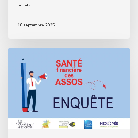
projets…
18 septembre 2025
Assos,
comment
se
passe
cette
rentrée
?
Deuxième
volet