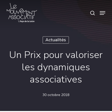
Skip
Panneau de gestion des cookies
Menu
search
to
main
content
Actualités
Un Prix pour valoriser
les dynamiques
associatives
30 octobre 2018