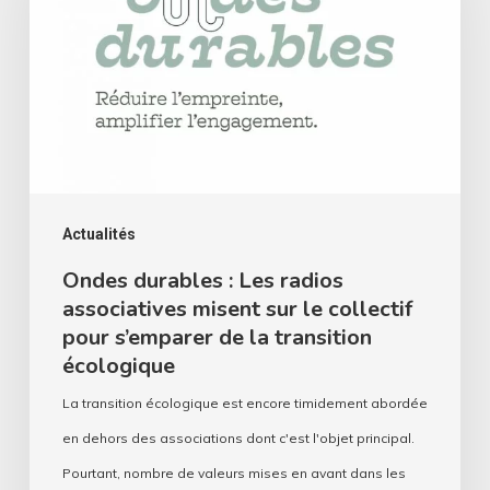
Les
radios
associatives
misent
sur
le
collectif
Actualités
pour
Ondes durables : Les radios
associatives misent sur le collectif
s’emparer
pour s’emparer de la transition
de
écologique
la
La transition écologique est encore timidement abordée
transition
en dehors des associations dont c'est l'objet principal.
écologique
Pourtant, nombre de valeurs mises en avant dans les