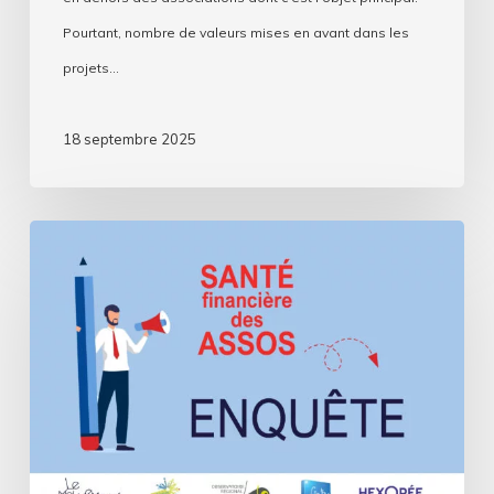
écologique
Pourtant, nombre de valeurs mises en avant dans les
projets…
18 septembre 2025
Assos,
comment
se
passe
cette
rentrée
?
Deuxième