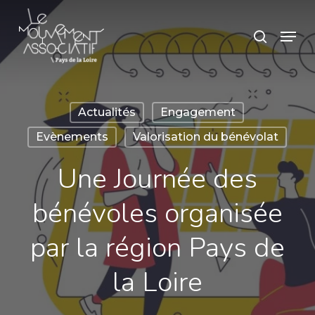
Skip
Panneau de gestion des cookies
Menu
search
to
main
content
Actualités
Engagement
Evènements
Valorisation du bénévolat
Une Journée des
bénévoles organisée
par la région Pays de
la Loire