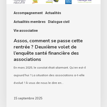
volet
de
Accompagnement
Actualités
l’enquête
Actualités membres
Dialogue civil
santé
Vie associative
financière
Assos, comment se passe cette
des
rentrée ? Deuxième volet de
associations
l’enquête santé financière des
associations
En mars 2025, le constat était alarmant. Qu’en est-il
aujourd’hui ? La situation des associations a-t-elle
évolué ? À vous de nous le dire en…
15 septembre 2025