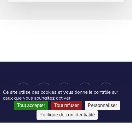
twitter
facebook
linkedin
youtube
email
Ce site utilise des cookies et vous donne le contrôle sur
ceux que vous souhaitez activer
Tout accepter
Tout refuser
Personnaliser
Politique de confidentialité
CC-BY-NC-SA
Le Mouvement associatif Pays de la Loire
2025 | Certains droits réservés |
Mentions légales
|
Politique
de confidentialité