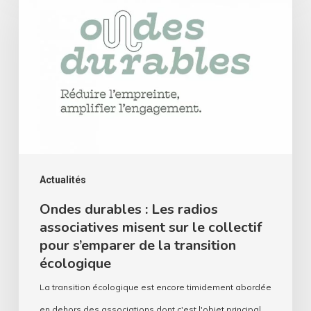
durables
:
Les
radios
associatives
misent
sur
le
collectif
Actualités
pour
Ondes durables : Les radios
associatives misent sur le collectif
s’emparer
pour s’emparer de la transition
de
écologique
la
La transition écologique est encore timidement abordée
transition
en dehors des associations dont c'est l'objet principal.