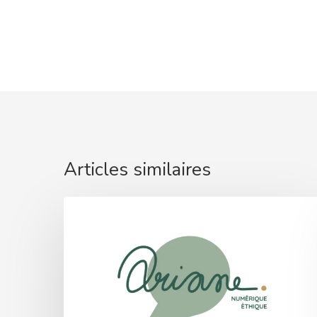
Articles similaires
ARIANE
:
lancement
AMI
accompagner