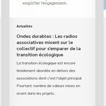
associatives
r
misent
?
sur
D
le
v
Actualités
collectif
d
Ondes durables : Les radios
pour
l
associatives misent sur le
s’emparer
s
collectif pour s’emparer de la
transition écologique
de
f
la
d
La transition écologique est encore
transition
a
timidement abordée en dehors des
écologique
associations dont c'est l'objet principal.
Pourtant, nombre de valeurs mises en
avant dans les projets…