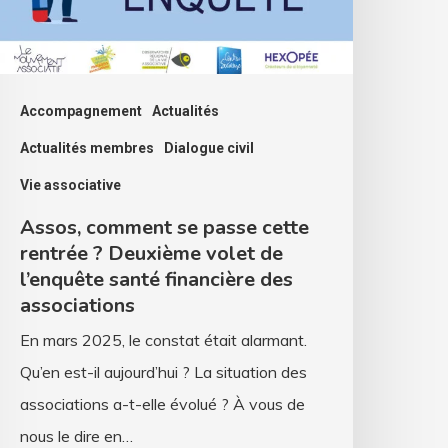
entrée
euxième
olet
Accompagnement
Actualités
e
Actualités membres
Dialogue civil
’enquête
Vie associative
anté
Assos, comment se passe cette
inancière
rentrée ? Deuxième volet de
es
l’enquête santé financière des
ssociations
associations
En mars 2025, le constat était alarmant.
Qu’en est-il aujourd’hui ? La situation des
associations a-t-elle évolué ? À vous de
nous le dire en…