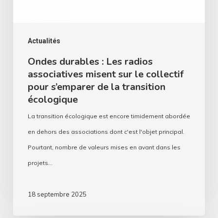
sur
le
collectif
Actualités
pour
Ondes durables : Les radios
associatives misent sur le collectif
s’emparer
pour s’emparer de la transition
de
écologique
la
La transition écologique est encore timidement abordée
transition
en dehors des associations dont c'est l'objet principal.
écologique
Pourtant, nombre de valeurs mises en avant dans les
projets…
18 septembre 2025