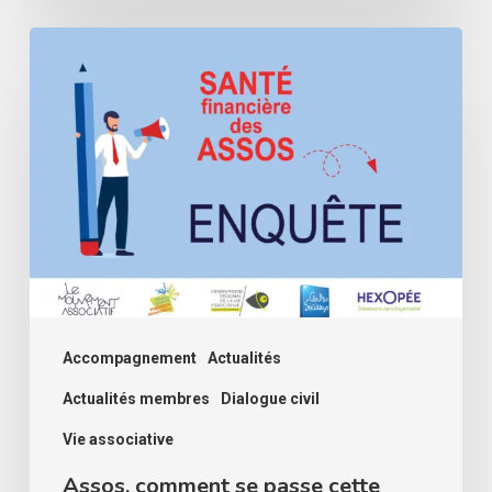
Assos,
comment
se
passe
cette
rentrée
?
Deuxième
volet
de
Accompagnement
Actualités
l’enquête
Actualités membres
Dialogue civil
santé
Vie associative
financière
Assos, comment se passe cette