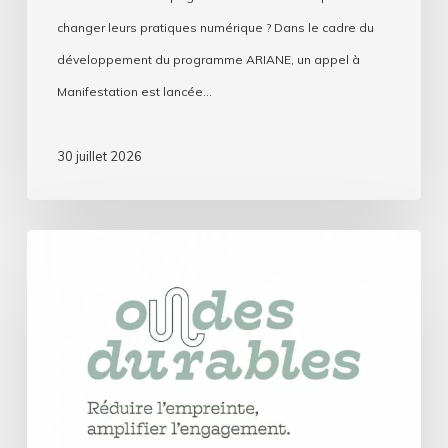
changer leurs pratiques numérique ? Dans le cadre du
développement du programme ARIANE, un appel à
Manifestation est lancée…
30 juillet 2026
Ondes
durables
:
Les
radios
associatives
misent