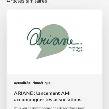
Articles similaires
ARIANE
:
lancement
AMI
accompagner
les
associations
Actualités
Numérique
ARIANE : lancement AMI
accompagner les associations
Vous voulez accompagner des associations pour