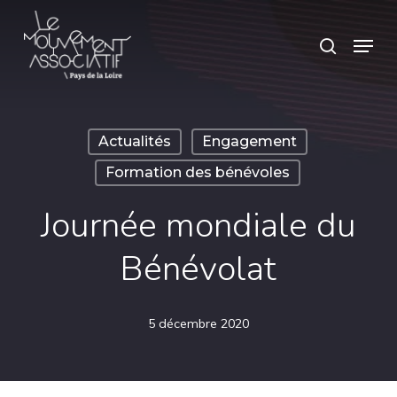
Skip
Panneau de gestion des cookies
Menu
search
to
main
content
Actualités
Engagement
Formation des bénévoles
Journée mondiale du
Bénévolat
5 décembre 2020