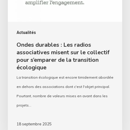
misent
sur
le
collectif
Actualités
pour
Ondes durables : Les radios
associatives misent sur le collectif
s’emparer
pour s’emparer de la transition
de
écologique
la
La transition écologique est encore timidement abordée
transition
en dehors des associations dont c'est l'objet principal.
écologique
Pourtant, nombre de valeurs mises en avant dans les
projets…
18 septembre 2025