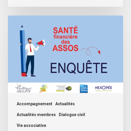
Assos,
comment
se
passe
cette
rentrée
?
Deuxième
volet
de
Accompagnement
Actualités
l’enquête
Actualités membres
Dialogue civil
santé
Vie associative