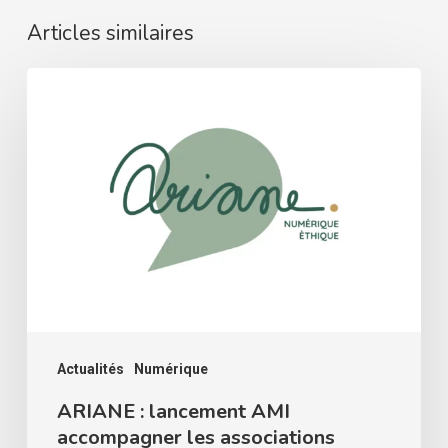
Articles similaires
ARIANE
:
lancement
AMI
accompagner
les
associations
Actualités
Numérique
ARIANE : lancement AMI
accompagner les associations