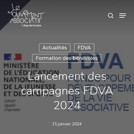
Skip
Panneau de gestion des cookies
Menu
search
to
main
content
Actualités
FDVA
Formation des bénévoles
Lancement des
campagnes FDVA
2024
15 janvier 2024