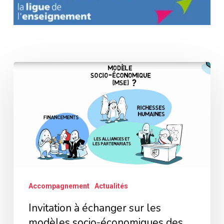
Invitation
à
échanger
sur
les
modèles
socio-
économiques
Accompagnement
Actualités
des
Invitation à échanger sur les
associations
modèles socio-économiques des