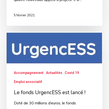
5 février 2021
Le
fonds
UrgencESS
est
lancé
Accompagnement
Actualités
Covid 19
!
Emploi associatif
Le fonds UrgencESS est lancé !
Doté de 30 millions d’euros, le fonds