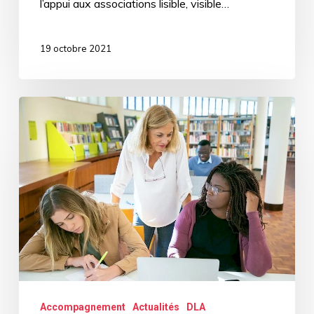
l’appui aux associations lisible, visible…
19 octobre 2021
DLA
Mayenne
:
invitation
à
un
accompagnement
collectif
Accompagnement
Actualités
DLA