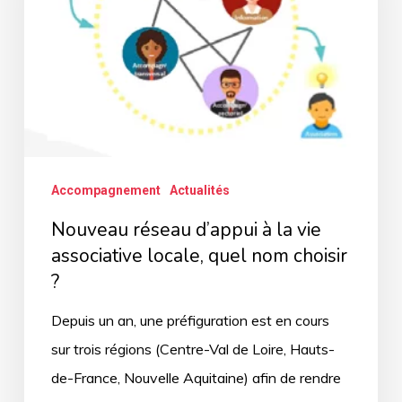
la
vie
associative
locale,
quel
nom
choisir
Accompagnement
Actualités
?
Nouveau réseau d’appui à la vie
associative locale, quel nom choisir
?
Depuis un an, une préfiguration est en cours
sur trois régions (Centre-Val de Loire, Hauts-
de-France, Nouvelle Aquitaine) afin de rendre