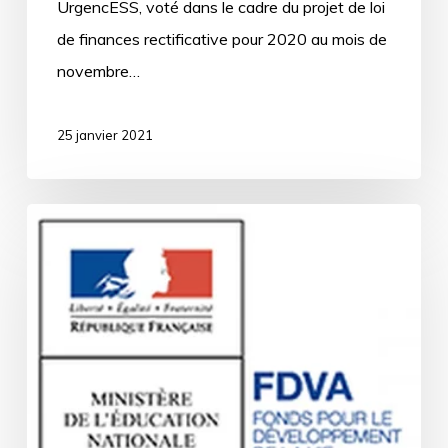
UrgencESS, voté dans le cadre du projet de loi
de finances rectificative pour 2020 au mois de
novembre…
25 janvier 2021
Lancement
des
campagnes
FDVA
2021