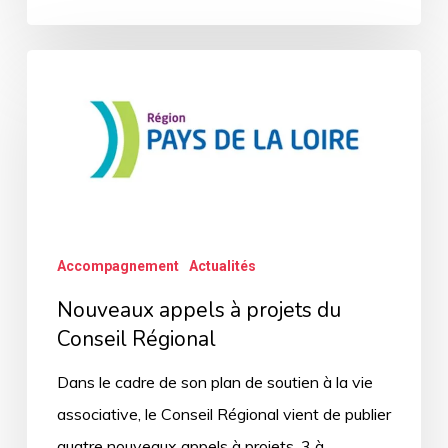
Nouveaux
appels
à
projets
du
Conseil
Régional
Accompagnement
Actualités
Nouveaux appels à projets du
Conseil Régional
Dans le cadre de son plan de soutien à la vie
associative, le Conseil Régional vient de publier
quatre nouveaux appels à projets. 3 à…