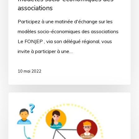
associations
Participez à une matinée d'échange sur les
modèles socio-économiques des associations
Le FONJEP , via son délégué régional, vous
invite à participer à une…
10 mai 2022
GUID’ASSO
–
Appel
à
candidatures