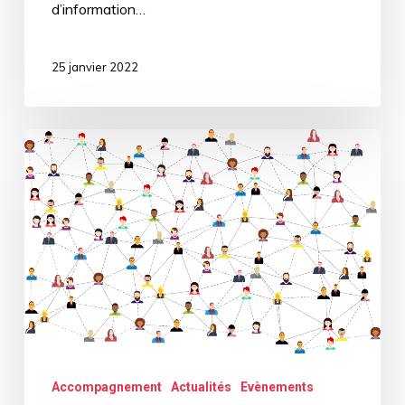
d’information…
25 janvier 2022
2ème
rencontre
régionale
des
réseaux
d’appui
à
la
Accompagnement
Actualités
Evènements
vie