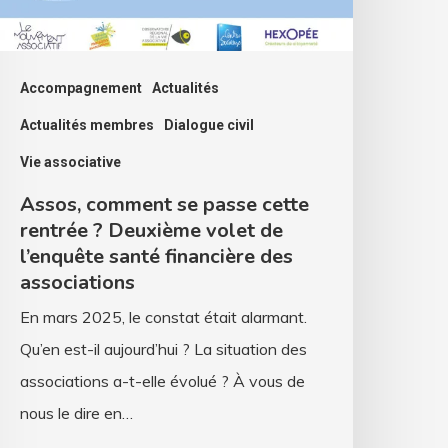
euxième
olet
Accompagnement
Actualités
e
Actualités membres
Dialogue civil
’enquête
Vie associative
anté
Assos, comment se passe cette
inancière
rentrée ? Deuxième volet de
es
l’enquête santé financière des
ssociations
associations
En mars 2025, le constat était alarmant.
Qu’en est-il aujourd’hui ? La situation des
associations a-t-elle évolué ? À vous de
nous le dire en…