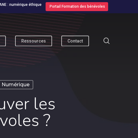
ANE : numérique éthique
Portail Formation des bénévoles
search
Ressources
Contact
Numérique
uver les
voles ?