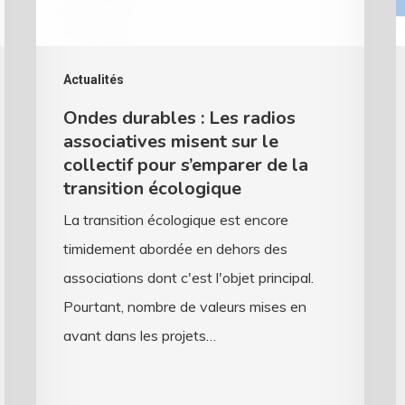
misent
?
sur
D
le
v
Actualités
collectif
d
Ondes durables : Les radios
pour
l
associatives misent sur le
s’emparer
s
collectif pour s’emparer de la
transition écologique
de
f
la
d
La transition écologique est encore
transition
a
timidement abordée en dehors des
écologique
associations dont c'est l'objet principal.
Pourtant, nombre de valeurs mises en
avant dans les projets…