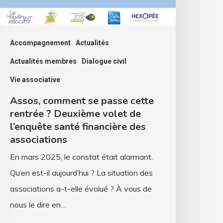
euxième
olet
Accompagnement
Actualités
e
Actualités membres
Dialogue civil
’enquête
Vie associative
anté
Assos, comment se passe cette
inancière
rentrée ? Deuxième volet de
es
l’enquête santé financière des
ssociations
associations
En mars 2025, le constat était alarmant.
Qu’en est-il aujourd’hui ? La situation des
associations a-t-elle évolué ? À vous de
nous le dire en…