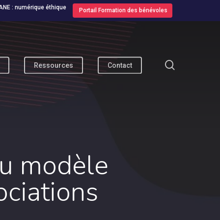
ANE : numérique éthique
Portail Formation des bénévoles
search
Ressources
Contact
au modèle
ciations