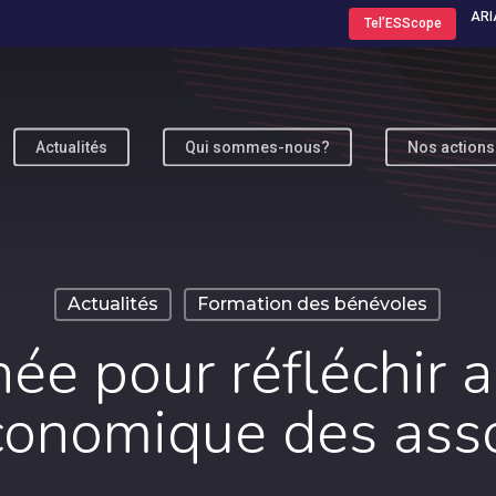
ARI
Tel’ESScope
Actualités
Qui sommes-nous?
Nos actions
ur fermer
Actualités
Formation des bénévoles
née pour réfléchir 
conomique des asso