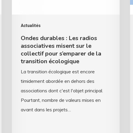
misent
?
sur
D
le
v
Actualités
collectif
d
Ondes durables : Les radios
pour
l
associatives misent sur le
s’emparer
s
collectif pour s’emparer de la
transition écologique
de
f
la
d
La transition écologique est encore
transition
a
timidement abordée en dehors des
écologique
associations dont c'est l'objet principal.
Pourtant, nombre de valeurs mises en
avant dans les projets…