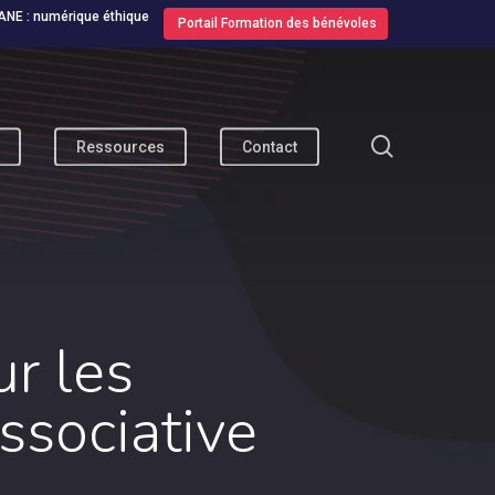
ANE : numérique éthique
Portail Formation des bénévoles
search
Ressources
Contact
r les
ssociative