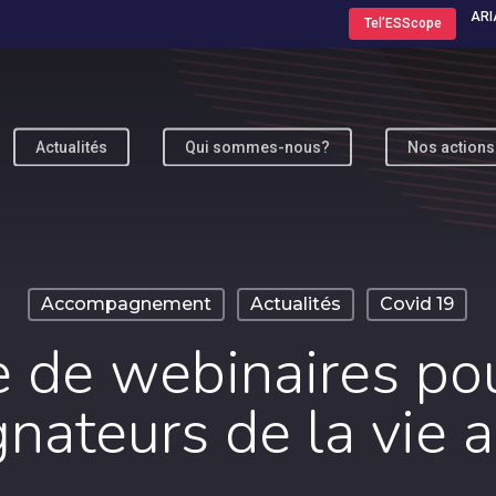
ARI
Tel’ESScope
Actualités
Qui sommes-nous?
Nos actions
ur fermer
Accompagnement
Actualités
Covid 19
e de webinaires pou
ateurs de la vie a