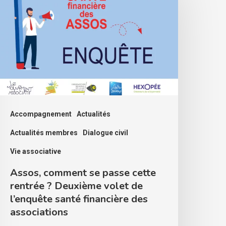
e
asse
ette
entrée
euxième
olet
Accompagnement
Actualités
e
Actualités membres
Dialogue civil
’enquête
Vie associative
anté
Assos, comment se passe cette
inancière
rentrée ? Deuxième volet de
es
l’enquête santé financière des
ssociations
associations