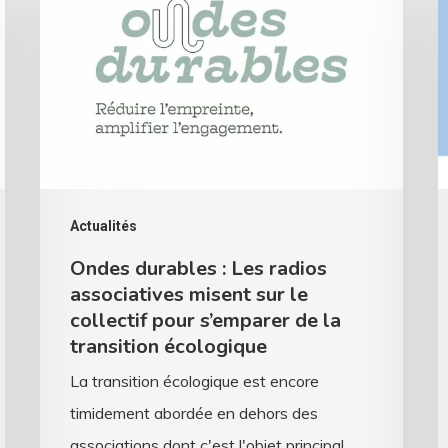
:
s
Les
p
radios
c
associatives
r
misent
?
sur
D
le
v
Actualités
collectif
d
Ondes durables : Les radios
pour
l
associatives misent sur le
s’emparer
s
collectif pour s’emparer de la
transition écologique
de
f
la
d
La transition écologique est encore
transition
a
timidement abordée en dehors des
écologique
associations dont c'est l'objet principal.