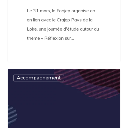
Le 31 mars, le Fonjep organise en
en lien avec le Crajep Pays de la
Loire, une journée d'étude autour du
thème « Réflexion sur…
Une
Accompagnement
journée
attendue
et
productive