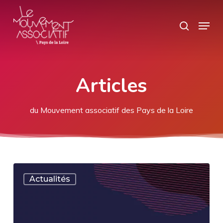
Skip
Panneau de gestion des cookies
Menu
search
to
main
content
Articles
du Mouvement associatif des Pays de la Loire
LANCEMENT
Actualités
DE
LA
PLATEFORME