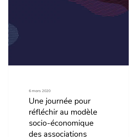
pour
réfléchir
au
modèle
socio-
économique
des
associations
6 mars 2020
Une journée pour
réfléchir au modèle
socio-économique
des associations