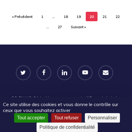
« Précédent
1
…
18
19
20
21
22
…
27
Suivant »
twitter
facebook
linkedin
youtube
email
CC-BY-NC-SA
Le Mouvement associatif Pays de la Loire
Ce site utilise des cookies et vous donne le contrôle sur
2025 | Certains droits réservés |
Mentions légales
|
Politique
ceux que vous souhaitez activer
de confidentialité
Tout accepter
Tout refuser
Personnaliser
Politique de confidentialité