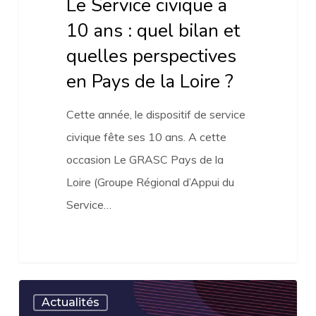
Le Service civique a
en
10 ans : quel bilan et
Pays
quelles perspectives
de
en Pays de la Loire ?
la
Loire
Cette année, le dispositif de service
?
civique fête ses 10 ans. A cette
occasion Le GRASC Pays de la
Loire (Groupe Régional d’Appui du
Service…
Une
Actualités
journée