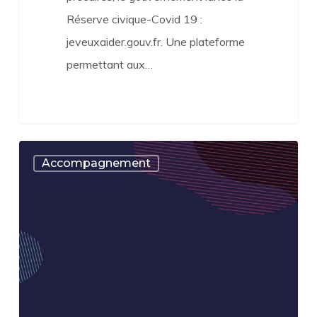
Réserve civique-Covid 19 :
jeveuxaider.gouv.fr. Une plateforme
permettant aux…
Pour
Accompagnement
vous
aider
dans
le
télétravail
:
quels