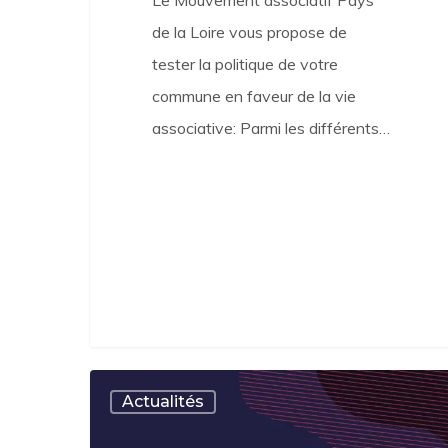
Le Mouvement associatif Pays
de la Loire vous propose de
tester la politique de votre
commune en faveur de la vie
associative: Parmi les différents…
Arrivée
Actualités
du