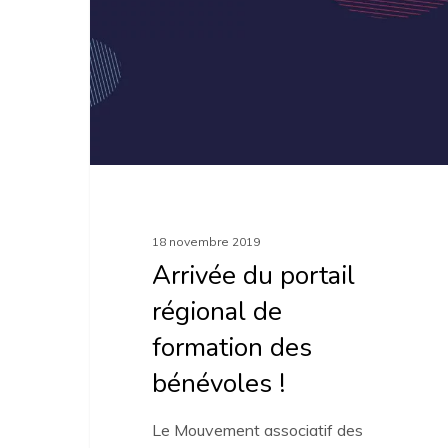
portail
régional
de
formation
des
bénévoles
!
18 novembre 2019
Arrivée du portail
régional de
formation des
bénévoles !
Le Mouvement associatif des