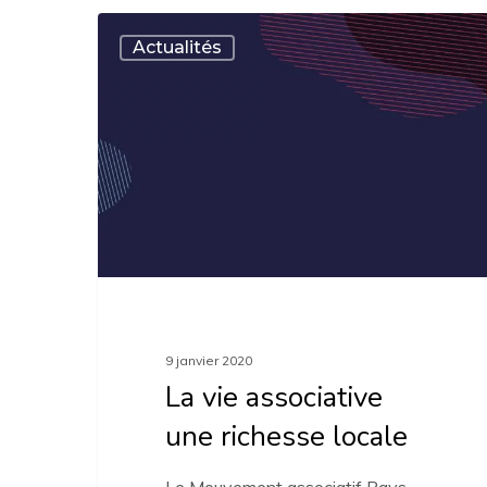
La
Actualités
vie
associative
une
richesse
locale
9 janvier 2020
La vie associative
une richesse locale