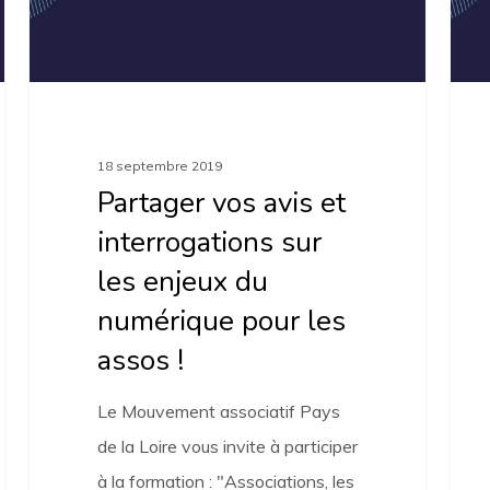
sur
cart
les
dyna
enjeux
du
numérique
18 septembre 2019
pour
Partager vos avis et
les
interrogations sur
assos
les enjeux du
!
numérique pour les
assos !
Le Mouvement associatif Pays
de la Loire vous invite à participer
à la formation : "Associations, les