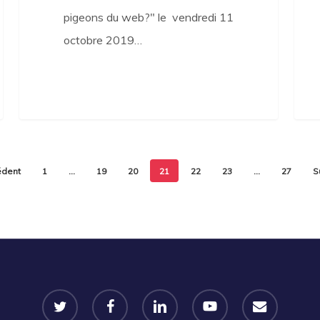
pigeons du web?" le vendredi 11
octobre 2019…
édent
1
…
19
20
21
22
23
…
27
S
twitter
facebook
linkedin
youtube
email