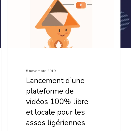
plateforme
pour
de
le
vidéos
PLF
100%
202
libre
de
et
la
locale
vie
pour
asso
5 novembre 2019
les
!
Lancement d’une
assos
plateforme de
ligériennes
vidéos 100% libre
et locale pour les
assos ligériennes