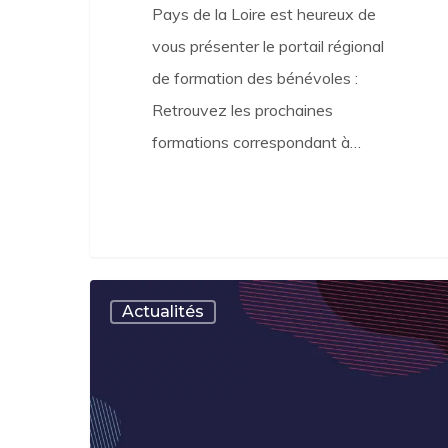
Pays de la Loire est heureux de
vous présenter le portail régional
de formation des bénévoles :
Retrouvez les prochaines
formations correspondant à…
Réforme
Actualités
de
l’état
–
les