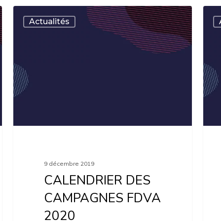
CALENDRIER
5
Actualités
DES
déce
CAMPAGNES
,
FDVA
un
2020
badg
pour
chaq
béné
!
9 décembre 2019
CALENDRIER DES
CAMPAGNES FDVA
2020