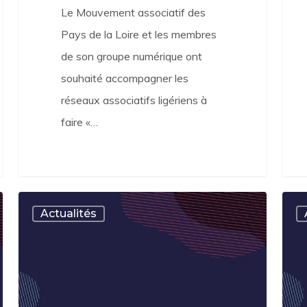
Le Mouvement associatif des
Pays de la Loire et les membres
de son groupe numérique ont
souhaité accompagner les
réseaux associatifs ligériens à
faire «…
Partager
Les
Actualités
vos
cam
avis
FDV
et
201
interrogations
en