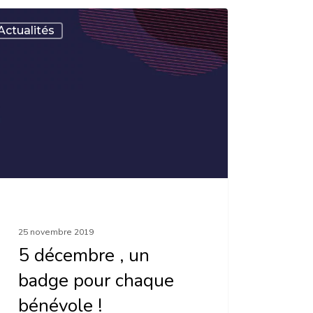
Actualités
mbre
e
ue
vole
25 novembre 2019
5 décembre , un
badge pour chaque
bénévole !