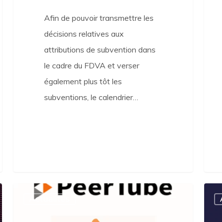
Afin de pouvoir transmettre les
décisions relatives aux
attributions de subvention dans
le cadre du FDVA et verser
également plus tôt les
subventions, le calendrier…
Lancement
Mobi
Actualités
d’une
nous